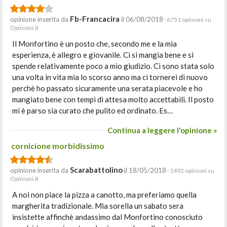
Fb-Francacira
opinione inserita da
il 06/08/2018
· 6751 opinioni su
Opinioni.it
Il Monfortino è un posto che, secondo me e la mia
esperienza, è allegro e giovanile. Ci si mangia bene e si
spende relativamente poco a mio giudizio. Ci sono stata solo
una volta in vita mia lo scorso anno ma ci tornerei di nuovo
perchè ho passato sicuramente una serata piacevole e ho
mangiato bene con tempi di attesa molto accettabili. Il posto
mi è parso sia curato che pulito ed ordinato. Es…
Continua a leggere l'opinione »
cornicione morbidissimo
Scarabattolino
opinione inserita da
il 18/05/2018
· 1492 opinioni su
Opinioni.it
A noi non piace la pizza a canotto, ma preferiamo quella
margherita tradizionale. Mia sorella un sabato sera
insistette affinchè andassimo dal Monfortino conosciuto