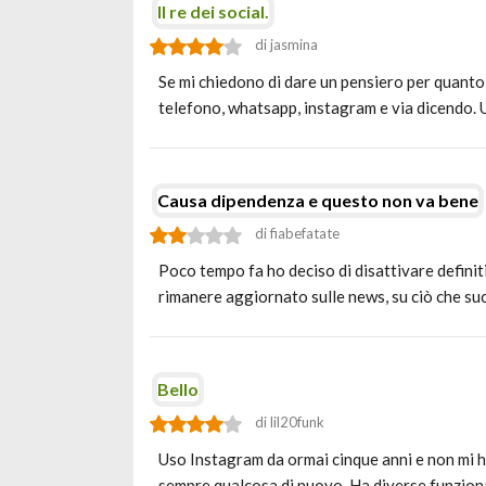
Il re dei social.
di jasmina
Se mi chiedono di dare un pensiero per quanto r
telefono, whatsapp, instagram e via dicendo.
Causa dipendenza e questo non va bene
di fiabefatate
Poco tempo fa ho deciso di disattivare definiti
rimanere aggiornato sulle news, su ciò che su
Bello
di lil20funk
Uso Instagram da ormai cinque anni e non mi h
sempre qualcosa di nuovo. Ha diverse funzion