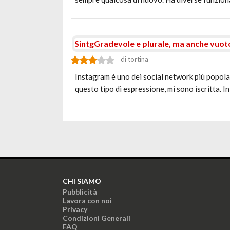
SintgGradevole e plurale, ma anche vuot
di tortina
Instagram è uno dei social network più popola
questo tipo di espressione, mi sono iscritta. I
CHI SIAMO
Pubblicità
Lavora con noi
Privacy
Condizioni Generali
FAQ