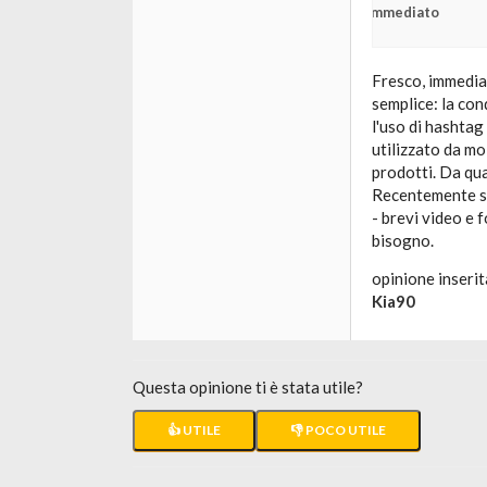
Immediato
Fresco, immediato
semplice: la cond
l'uso di hashtag
utilizzato da mo
prodotti. Da qu
Recentemente su
- brevi video e 
bisogno.
opinione inserit
Kia90
Questa opinione ti è stata utile?
👍 UTILE
👎 POCO UTILE