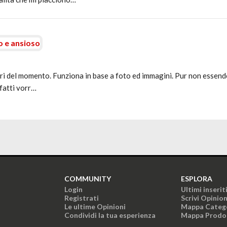
o e ansioso
ri del momento. Funziona in base a foto ed immagini. Pur non essendo
nfatti vorr…
COMMUNITY
ESPLORA
Login
Ultimi inserit
Registrati
Scrivi Opinio
Le ultime Opinioni
Mappa Categ
Condividi la tua esperienza
Mappa Prodo