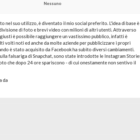
Nessuno
 nel suo utilizzo, è diventato il mio social preferito. L'idea di base è
ivisione di foto e brevi video con milioni di altri utenti. Attraverso
 giusti è possibile raggiungere un vastissimo pubblico, infatti è
lti volti noti ed anche da molte aziende per pubblicizzare i propri
ando è stato acquisito da Facebook ha subito diversi cambiamenti.
lla falsariga di Snapchat, sono state introdotte le Instagram Storie
foto che dopo 24 ore spariscono - di cui onestamente non sentivo il
a da