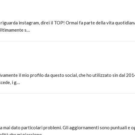
iguarda instagram, direi il TOP! Ormai fa parte della vita quotidiana,
 Ultimamente s…
vamente il mio profilo da questo social, che ho utilizzato sin dal 201
ccede, i g…
a mai dato particolari problemi. Gli aggiornamenti sono puntuali e 
alità che mi piacciono…