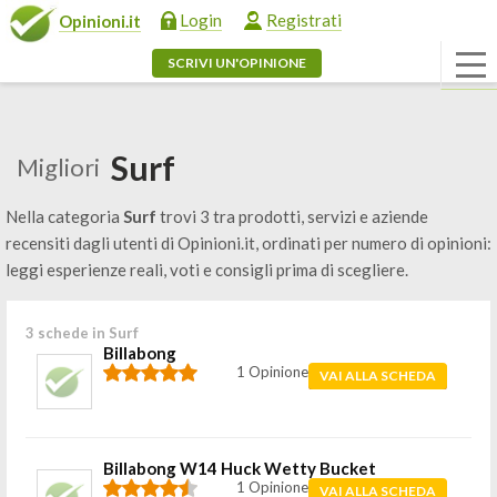
Login
Registrati
Opinioni.it
SCRIVI UN'OPINIONE
Surf
Migliori
Nella categoria
Surf
trovi 3 tra prodotti, servizi e aziende
recensiti dagli utenti di Opinioni.it, ordinati per numero di opinioni:
leggi esperienze reali, voti e consigli prima di scegliere.
3 schede in Surf
Billabong
1 Opinione
VAI ALLA SCHEDA
Billabong W14 Huck Wetty Bucket
1 Opinione
VAI ALLA SCHEDA