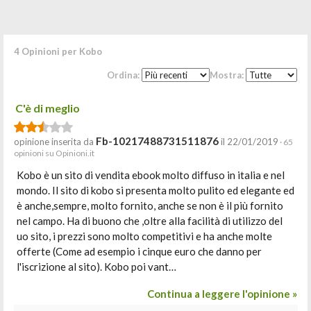
4 Opinioni per Kobo
Ordina:
Mostra:
C'è di meglio
Fb-10217488731511876
opinione inserita da
il 22/01/2019
· 65
opinioni su Opinioni.it
Kobo è un sito di vendita ebook molto diffuso in italia e nel
mondo. Il sito di kobo si presenta molto pulito ed elegante ed
è anche,sempre, molto fornito, anche se non è il più fornito
nel campo. Ha di buono che ,oltre alla facilità di utilizzo del
uo sito, i prezzi sono molto competitivi e ha anche molte
offerte (Come ad esempio i cinque euro che danno per
l'iscrizione al sito). Kobo poi vant…
Continua a leggere l'opinione »