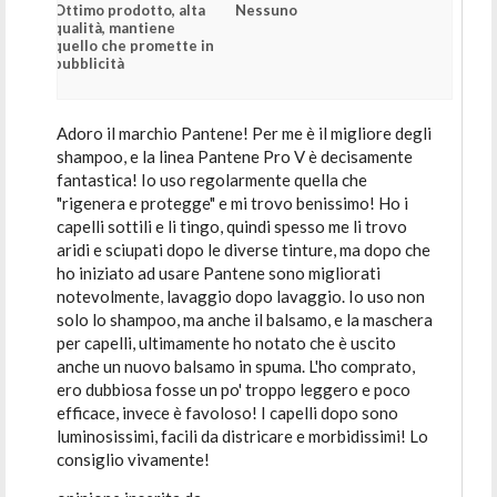
Ottimo prodotto, alta
Nessuno
qualità, mantiene
quello che promette in
pubblicità
Adoro il marchio Pantene! Per me è il migliore degli
shampoo, e la linea Pantene Pro V è decisamente
fantastica! Io uso regolarmente quella che
"rigenera e protegge" e mi trovo benissimo! Ho i
capelli sottili e li tingo, quindi spesso me li trovo
aridi e sciupati dopo le diverse tinture, ma dopo che
ho iniziato ad usare Pantene sono migliorati
notevolmente, lavaggio dopo lavaggio. Io uso non
solo lo shampoo, ma anche il balsamo, e la maschera
per capelli, ultimamente ho notato che è uscito
anche un nuovo balsamo in spuma. L'ho comprato,
ero dubbiosa fosse un po' troppo leggero e poco
efficace, invece è favoloso! I capelli dopo sono
luminosissimi, facili da districare e morbidissimi! Lo
consiglio vivamente!