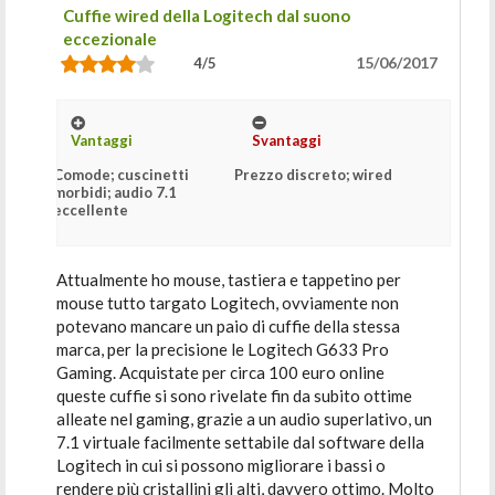
Cuffie wired della Logitech dal suono
eccezionale
15/06/2017
4/5
Vantaggi
Svantaggi
Comode; cuscinetti
Prezzo discreto; wired
morbidi; audio 7.1
eccellente
Attualmente ho mouse, tastiera e tappetino per
mouse tutto targato Logitech, ovviamente non
potevano mancare un paio di cuffie della stessa
marca, per la precisione le Logitech G633 Pro
Gaming. Acquistate per circa 100 euro online
queste cuffie si sono rivelate fin da subito ottime
alleate nel gaming, grazie a un audio superlativo, un
7.1 virtuale facilmente settabile dal software della
Logitech in cui si possono migliorare i bassi o
rendere più cristallini gli alti, davvero ottimo. Molto