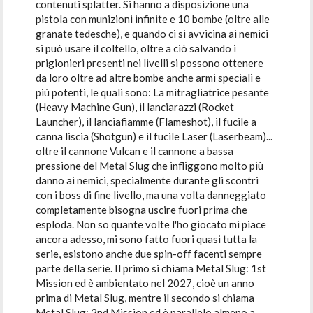
contenuti splatter. Si hanno a disposizione una
pistola con munizioni infinite e 10 bombe (oltre alle
granate tedesche), e quando ci si avvicina ai nemici
si può usare il coltello, oltre a ciò salvando i
prigionieri presenti nei livelli si possono ottenere
da loro oltre ad altre bombe anche armi speciali e
più potenti, le quali sono: La mitragliatrice pesante
(Heavy Machine Gun), il lanciarazzi (Rocket
Launcher), il lanciafiamme (Flameshot), il fucile a
canna liscia (Shotgun) e il fucile Laser (Laserbeam)...
oltre il cannone Vulcan e il cannone a bassa
pressione del Metal Slug che infliggono molto più
danno ai nemici, specialmente durante gli scontri
con i boss di fine livello, ma una volta danneggiato
completamente bisogna uscire fuori prima che
esploda. Non so quante volte l'ho giocato mi piace
ancora adesso, mi sono fatto fuori quasi tutta la
serie, esistono anche due spin-off facenti sempre
parte della serie. Il primo si chiama Metal Slug: 1st
Mission ed è ambientato nel 2027, cioè un anno
prima di Metal Slug, mentre il secondo si chiama
Metal Slug: 2nd Mission ed è parallelo almeno a