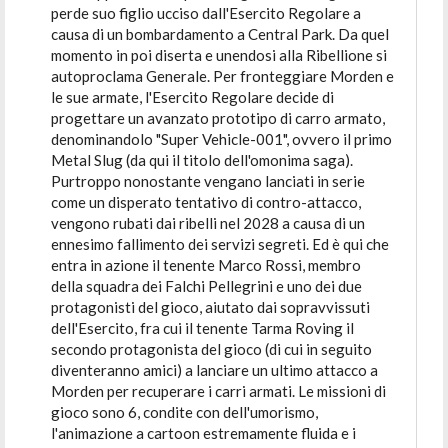
perde suo figlio ucciso dall'Esercito Regolare a
causa di un bombardamento a Central Park. Da quel
momento in poi diserta e unendosi alla Ribellione si
autoproclama Generale. Per fronteggiare Morden e
le sue armate, l'Esercito Regolare decide di
progettare un avanzato prototipo di carro armato,
denominandolo "Super Vehicle-001", ovvero il primo
Metal Slug (da qui il titolo dell'omonima saga).
Purtroppo nonostante vengano lanciati in serie
come un disperato tentativo di contro-attacco,
vengono rubati dai ribelli nel 2028 a causa di un
ennesimo fallimento dei servizi segreti. Ed è qui che
entra in azione il tenente Marco Rossi, membro
della squadra dei Falchi Pellegrini e uno dei due
protagonisti del gioco, aiutato dai sopravvissuti
dell'Esercito, fra cui il tenente Tarma Roving il
secondo protagonista del gioco (di cui in seguito
diventeranno amici) a lanciare un ultimo attacco a
Morden per recuperare i carri armati. Le missioni di
gioco sono 6, condite con dell'umorismo,
l'animazione a cartoon estremamente fluida e i