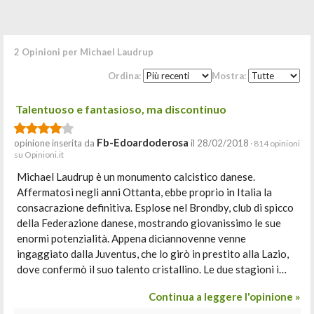
2 Opinioni per Michael Laudrup
Ordina:
Mostra:
Talentuoso e fantasioso, ma discontinuo
Fb-Edoardoderosa
opinione inserita da
il 28/02/2018
· 814 opinioni
su Opinioni.it
Michael Laudrup è un monumento calcistico danese.
Affermatosi negli anni Ottanta, ebbe proprio in Italia la
consacrazione definitiva. Esplose nel Brondby, club di spicco
della Federazione danese, mostrando giovanissimo le sue
enormi potenzialità. Appena diciannovenne venne
ingaggiato dalla Juventus, che lo girò in prestito alla Lazio,
dove confermò il suo talento cristallino. Le due stagioni i…
Continua a leggere l'opinione »