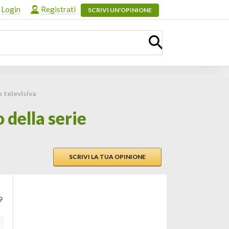
Login
Registrati
SCRIVI UN'OPINIONE
e televisiva
 della serie
SCRIVI LA TUA OPINIONE
9