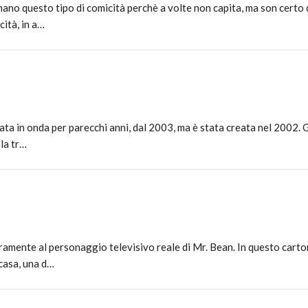
amano questo tipo di comicità perchè a volte non capita, ma son certo 
ità, in a…
ata in onda per parecchi anni, dal 2003, ma è stata creata nel 2002. Gl
la tr…
beramente al personaggio televisivo reale di Mr. Bean. In questo cart
 casa, una d…