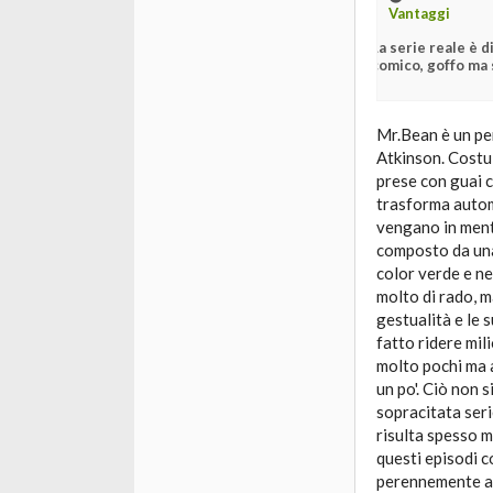
Vantaggi
La serie reale è 
comico, goffo ma
Mr.Bean è un pe
Atkinson. Costu
prese con guai 
trasforma autom
vengano in ment
composto da una 
color verde e ne
molto di rado, 
gestualità e le 
fatto ridere mil
molto pochi ma a
un po'. Ciò non s
sopracitata seri
risulta spesso m
questi episodi c
perennemente arr