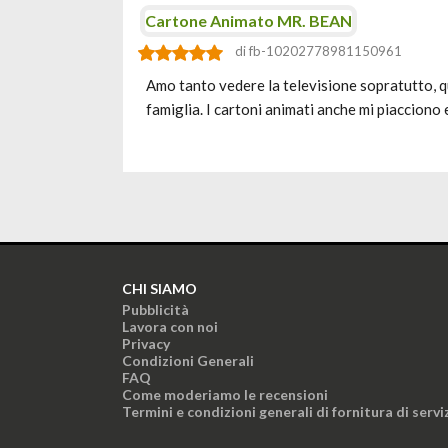
Cartone Animato MR. BEAN
di fb-10202778981150961
Amo tanto vedere la televisione sopratutto, q
famiglia. I cartoni animati anche mi piacciono 
CHI SIAMO
Pubblicità
Lavora con noi
Privacy
Condizioni Generali
FAQ
Come moderiamo le recensioni
Termini e condizioni generali di fornitura di servi