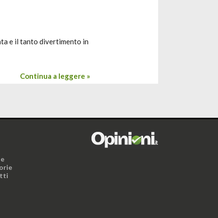
a e il tanto divertimento in
Continua a leggere »
i
ne
orie
tti