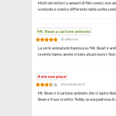
Molti dei lettori o amanti di film comici, non 
scomodo e comico differente dalla solita comic
Mr. Bean a cartone animato
di sallyrose
La serie animata britannica su 'Mr. Bean' è and
recente hanno anche creato alcuni nuovi. Non 
A me non piace
di bookslovers1
Mr. Bean è il cartone animato che si ispira li
Bean e il suo orsetto Teddy, la sua padrona di