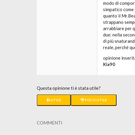
modo di comporta
simpatico come u
quanto il Mr.Bea
strappano sempr
arrabbiare per q
due: nella secon
di più snaturand
reale, perché qu
opinione inserit
Kia90
Questa opinione ti è stata utile?
👍 UTILE
👎 POCO UTILE
COMMENTI