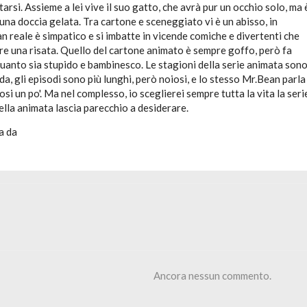
rsi. Assieme a lei vive il suo gatto, che avrà pur un occhio solo, ma 
na doccia gelata. Tra cartone e sceneggiato vi è un abisso, in
n reale è simpatico e si imbatte in vicende comiche e divertenti che
e una risata. Quello del cartone animato è sempre goffo, però fa
uanto sia stupido e bambinesco. Le stagioni della serie animata son
da, gli episodi sono più lunghi, però noiosi, e lo stesso Mr.Bean parla
osi un po'. Ma nel complesso, io sceglierei sempre tutta la vita la seri
ella animata lascia parecchio a desiderare.
a da
Ancora nessun commento.