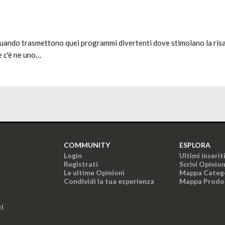
uando trasmettono quei programmi divertenti dove stimolano la risat
e c'è ne uno…
COMMUNITY
ESPLORA
Login
Ultimi inserit
Registrati
Scrivi Opinio
Le ultime Opinioni
Mappa Categ
Condividi la tua esperienza
Mappa Prodo
zi