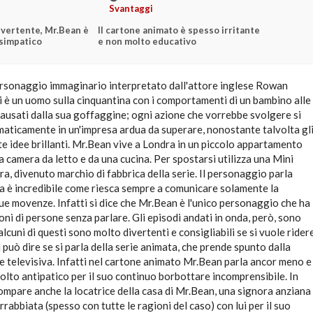
Svantaggi
divertente, Mr.Bean è
Il cartone animato è spesso irritante
 simpatico
e non molto educativo
rsonaggio immaginario interpretato dall'attore inglese Rowan
i è un uomo sulla cinquantina con i comportamenti di un bambino alle
causati dalla sua goffaggine; ogni azione che vorrebbe svolgere si
aticamente in un'impresa ardua da superare, nonostante talvolta gl
e idee brillanti. Mr.Bean vive a Londra in un piccolo appartamento
camera da letto e da una cucina. Per spostarsi utilizza una Mini
ra, divenuto marchio di fabbrica della serie. Il personaggio parla
ma è incredibile come riesca sempre a comunicare solamente la
sue movenze. Infatti si dice che Mr.Bean è l'unico personaggio che ha
ioni di persone senza parlare. Gli episodi andati in onda, però, sono
lcuni di questi sono molto divertenti e consigliabili se si vuole rider
i può dire se si parla della serie animata, che prende spunto dalla
e televisiva. Infatti nel cartone animato Mr.Bean parla ancor meno e
olto antipatico per il suo continuo borbottare incomprensibile. In
ompare anche la locatrice della casa di Mr.Bean, una signora anziana
abbiata (spesso con tutte le ragioni del caso) con lui per il suo