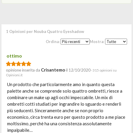
1 Opinioni per Nouba Quattro Eyeshadow
Ordina:
Mostra:
ottimo
Crisantemo
opinione inserita da
il 12/10/2020
· 315 opinioni su
Opinioni.it
Un prodotto che particolarmente amo in quanto questa
palette anche se comprende solo quattro ombretti, riesce a
combinare un make up agli occhi impeccabile. Un mix di
ombretti cotti studiati per ingrandire lo sguardo e renderli
più seducenti. Sinceramente anche se non proprio
economico, circa trenta euro per questo prodotto a me piace
moltissimo, perchè ha una consistenza assolutamente
impalpabile…