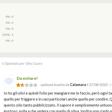
0% · 0
0% · 0
0% · 0
100% · 1
0% · 0
1 Opinioni per Olio Cuore
Da evitare!
Calamara
opinione inserita da
il 27/08/2020
· 7
Io ho gli ulivi e quindi l'olio per mangiare me lo faccio, però ogni
quello per friggere e in casi particolari anche quello per condire
questo olio tanto pubblicizzato. Il sapore è semplicemente untuos
gustoso, nulla a che vedere con quello di oliva. Inoltre non credo