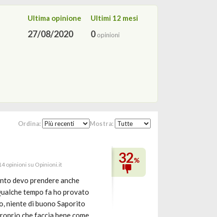
Ultima opinione
Ultimi 12 mesi
27/08/2020
0
opinioni
Ordina:
Mostra:
32
%
14 opinioni su Opinioni.it
 tanto devo prendere anche
. Qualche tempo fa ho provato
o, niente di buono Saporito
 proprio che faccia bene come