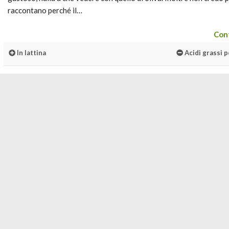
raccontano perché il…
Cont
In lattina
Acidi grassi p