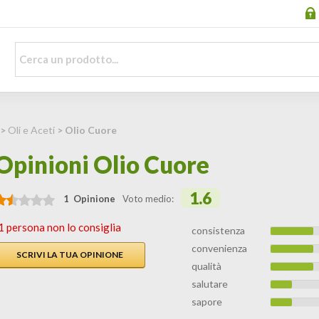
>
Oli e Aceti
> Olio Cuore
Opinioni Olio Cuore
1.6
1 Opinione
Voto medio:
1 persona non lo consiglia
consistenza
convenienza
SCRIVI LA TUA OPINIONE
qualità
salutare
sapore