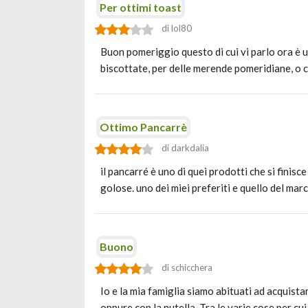
Per ottimi toast
di lol80
Buon pomeriggio questo di cui vi parlo ora è un
biscottate, per delle merende pomeridiane, o 
Ottimo Pancarrè
di darkdalia
il pancarré è uno di quei prodotti che si finis
golose. uno dei miei preferiti e quello del ma
Buono
di schicchera
Io e la mia famiglia siamo abituati ad acquista
oppure con la nutella. Tra le varie cose per cu