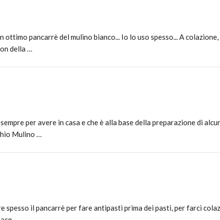
 ottimo pancarrè del mulino bianco... Io lo uso spesso... A colazione,
con della …
ce sempre per avere in casa e che è alla base della preparazione di alc
rchio Mulino …
re spesso il pancarrè per fare antipasti prima dei pasti, per farci co
i acq…