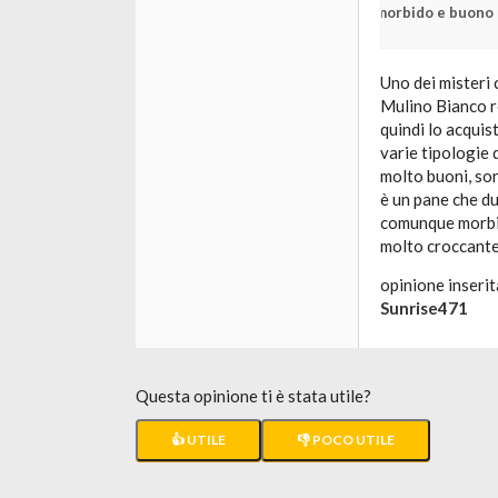
morbido e buono
Uno dei misteri 
Mulino Bianco r
quindi lo acquis
varie tipologie d
molto buoni, son
è un pane che du
comunque morbid
molto croccante
opinione inserit
Sunrise471
Questa opinione ti è stata utile?
👍 UTILE
👎 POCO UTILE