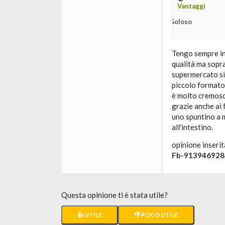
Vantaggi
Goloso
Tengo sempre in 
qualità ma sopr
supermercato si
piccolo formato 
è molto cremoso 
grazie anche ai 
uno spuntino a m
all'intestino.
opinione inserit
Fb-913946928
Questa opinione ti è stata utile?
👍 UTILE
👎 POCO UTILE