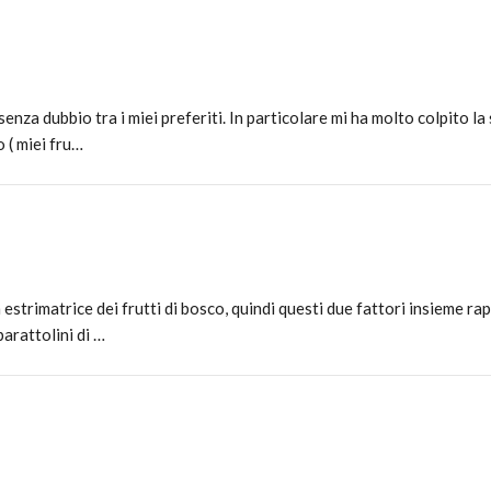
nza dubbio tra i miei preferiti. In particolare mi ha molto colpito la
 ( miei fru…
estrimatrice dei frutti di bosco, quindi questi due fattori insieme r
arattolini di …