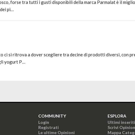
o, forse tra tutti i gusti disponibili della marca Parmalat è il miglior
 dei pi…
i si ritrova a dover scegliere tra decine di prodotti diversi, con pre
gli yogurt P…
COMMUNITY
ESPLORA
Login
Ultimi inserit
Registrati
Scrivi Opinio
Le ultime Opinioni
Mappa Categ