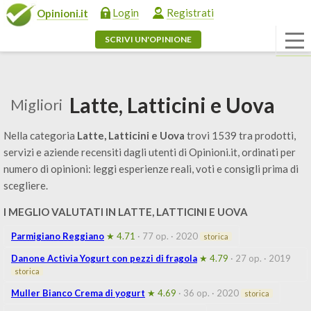
Login
Registrati
Opinioni.it
SCRIVI UN'OPINIONE
Latte, Latticini e Uova
Migliori
Nella categoria
Latte, Latticini e Uova
trovi 1539 tra prodotti,
servizi e aziende recensiti dagli utenti di Opinioni.it, ordinati per
numero di opinioni: leggi esperienze reali, voti e consigli prima di
scegliere.
I MEGLIO VALUTATI IN LATTE, LATTICINI E UOVA
Parmigiano Reggiano
★ 4.71
· 77 op.
· 2020
storica
Danone Activia Yogurt con pezzi di fragola
★ 4.79
· 27 op.
· 2019
storica
Muller Bianco Crema di yogurt
★ 4.69
· 36 op.
· 2020
storica