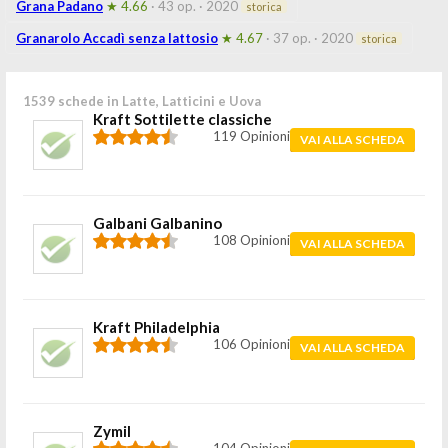
Grana Padano
★ 4.66
· 43 op.
· 2020
storica
Granarolo Accadì senza lattosio
★ 4.67
· 37 op.
· 2020
storica
1539 schede in Latte, Latticini e Uova
Kraft Sottilette classiche
119 Opinioni
VAI ALLA SCHEDA
Galbani Galbanino
108 Opinioni
VAI ALLA SCHEDA
Kraft Philadelphia
106 Opinioni
VAI ALLA SCHEDA
Zymil