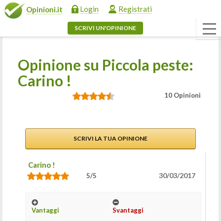
Login
Registrati
Opinioni.it
SCRIVI UN'OPINIONE
Opinione su Piccola peste:
Carino !
10 Opinioni
SCRIVI LA TUA OPINIONE
Carino !
30/03/2017
5/5
Vantaggi
Svantaggi