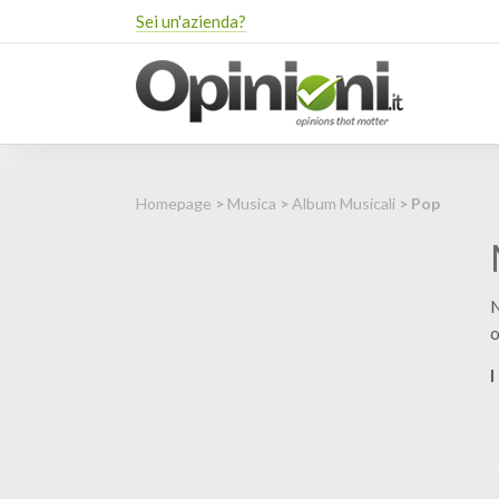
Sei un'azienda?
Homepage
>
Musica
>
Album Musicali
> Pop
N
o