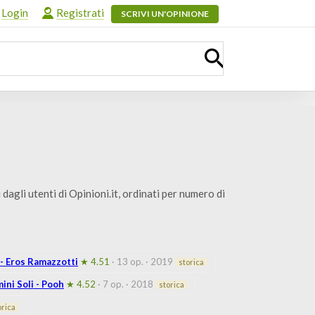
Login
Registrati
SCRIVI UN'OPINIONE
 dagli utenti di Opinioni.it, ordinati per numero di
 - Eros Ramazzotti
★ 4.51
· 13 op.
· 2019
storica
ini Soli - Pooh
★ 4.52
· 7 op.
· 2018
storica
orica