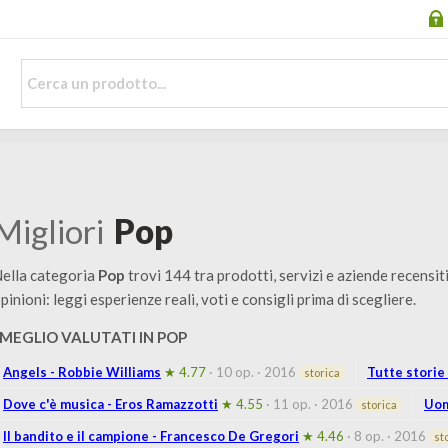
Migliori
Pop
ella categoria
Pop
trovi 144 tra prodotti, servizi e aziende recensiti
pinioni: leggi esperienze reali, voti e consigli prima di scegliere.
I MEGLIO VALUTATI IN POP
Angels - Robbie Williams
★ 4.77
· 10 op.
· 2016
Tutte storie
storica
Dove c'è musica - Eros Ramazzotti
★ 4.55
· 11 op.
· 2016
Uom
storica
Il bandito e il campione - Francesco De Gregori
★ 4.46
· 8 op.
· 2016
st