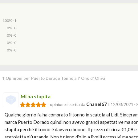
100% · 1
0% · 0
0% · 0
0% · 0
0% · 0
1 Opinioni per Puerto Dorado Tonno all' Olio d' Oliva
Mi ha stupita
Chanel67
opinione inserita da
il 12/03/2021
· 
Qualche giorno fa ha comprato il tonno in scatola al Lidl. Since
marca Puerto Dorado quindi non avevo grandi aspettative ma so
stupita perché il tonno è davvero buono. Il prezzo di circa €1,09 
scatoletta più grande. Non è pieno d'olio a livelli eccessivi ma se