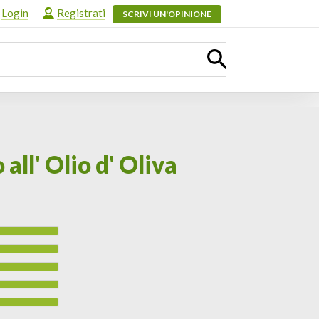
Login
Registrati
SCRIVI UN'OPINIONE
ll' Olio d' Oliva