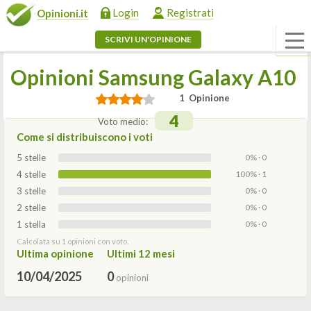
Login
Registrati
Opinioni.it
SCRIVI UN'OPINIONE
Opinioni Samsung Galaxy A10
1 Opinione
4
Voto medio:
Come si distribuiscono i voti
5 stelle
0% · 0
4 stelle
100% · 1
3 stelle
0% · 0
2 stelle
0% · 0
1 stella
0% · 0
Calcolata su 1 opinioni con voto.
Ultima opinione
Ultimi 12 mesi
10/04/2025
0
opinioni