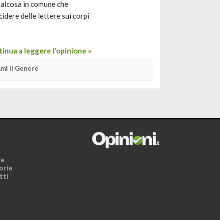
ualcosa in comune che
cidere delle lettere sui corpi
inua a leggere l'opinione »
mi Il Genere
i
ne
orie
tti