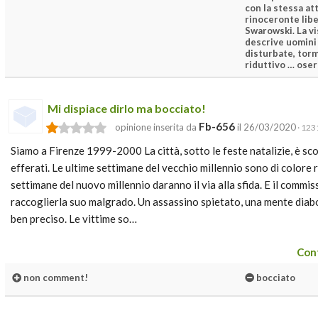
con la stessa at
rinoceronte lib
Swarowski. La vi
descrive uomini
disturbate, tor
riduttivo … oser
Mi dispiace dirlo ma bocciato!
Fb-656
opinione inserita da
il 26/03/2020
· 1231
Siamo a Firenze 1999-2000 La città, sotto le feste natalizie, è sco
efferati. Le ultime settimane del vecchio millennio sono di colore
settimane del nuovo millennio daranno il via alla sfida. E il comm
raccoglierla suo malgrado. Un assassino spietato, una mente diab
ben preciso. Le vittime so…
Cont
non comment!
bocciato