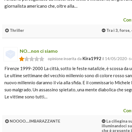
giornalista americano che, oltre alla…
Cont
Thriller
Tra i 3, forse,
NO...non ci siamo
Kira1992
opinione inserita da
il 14/05/2020
· 8
Firenze 1999-2000 La città, sotto le feste natalizie, è scossa da un
Le ultime settimane del vecchio millennio sono di colore rosso sa
nuovo millennio daranno il via alla sfida. E il commissario Michele
suo malgrado. Un assassino spietato, una mente diabolica che seg
Le vittime sono tutti…
Cont
NOOOO....IMBARAZZANTE
La ciliegina su
illuminandoci s
che è presente i