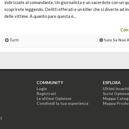
indirizzate al comandante. Un giornalista e un sacerdote con un q
scoprirete leggendo. Delitti efferati e un killer che si diverte ad in
delle vittime. A quanto pare questa è…
Cont
Tutti
Solo Se Non A
COMMUNITY
ESPLORA
Login
Ultimi inserit
Registrati
Scrivi Opinio
Le ultime Opinioni
Mappa Categ
Condividi la tua esperienza
Mappa Prodo
zi