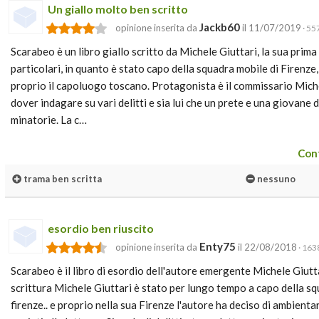
Un giallo molto ben scritto
Jackb60
opinione inserita da
il 11/07/2019
· 55
Scarabeo è un libro giallo scritto da Michele Giuttari, la sua prim
particolari, in quanto è stato capo della squadra mobile di Firenze,
proprio il capoluogo toscano. Protagonista è il commissario Miche
dover indagare su vari delitti e sia lui che un prete e una giovane
minatorie. La c…
Cont
trama ben scritta
nessuno
esordio ben riuscito
Enty75
opinione inserita da
il 22/08/2018
· 1638
Scarabeo è il libro di esordio dell'autore emergente Michele Giutta
scrittura Michele Giuttari è stato per lungo tempo a capo della squ
firenze.. e proprio nella sua Firenze l'autore ha deciso di ambienta