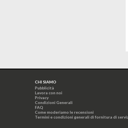
CHI SIAMO
Pubblicità
Lavora con noi
Privacy
Condizioni Generali
FAQ
Come moderiamo le recensioni
Termini e condizioni generali di fornitura di servi