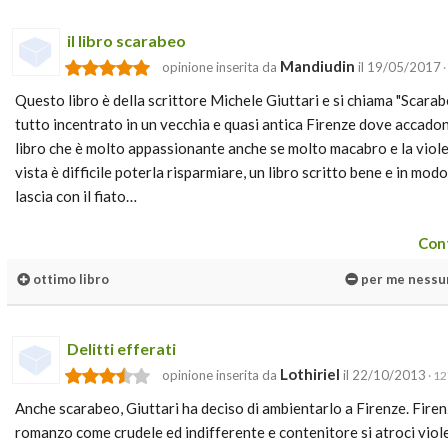
il libro scarabeo
Mandiudin
opinione inserita da
il 19/05/2017
·
Questo libro è della scrittore Michele Giuttari e si chiama "Scarabe
tutto incentrato in un vecchia e quasi antica Firenze dove accado
libro che è molto appassionante anche se molto macabro e la viole
vista è difficile poterla risparmiare, un libro scritto bene e in mo
lascia con il fiato…
Cont
ottimo libro
per me nessu
Delitti efferati
Lothiriel
opinione inserita da
il 22/10/2013
· 12
Anche scarabeo, Giuttari ha deciso di ambientarlo a Firenze. Fire
romanzo come crudele ed indifferente e contenitore si atroci viol