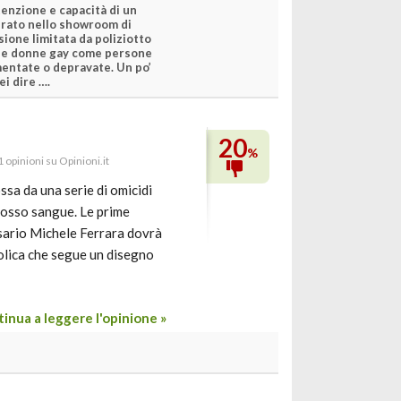
tenzione e capacità di un
erato nello showroom di
sione limitata da poliziotto
 e donne gay come persone
mentate o depravate. Un po’
ei dire ….
20
%
 opinioni su Opinioni.it
ssa da una serie di omicidi
 rosso sangue. Le prime
issario Michele Ferrara dovrà
olica che segue un disegno
inua a leggere l'opinione »