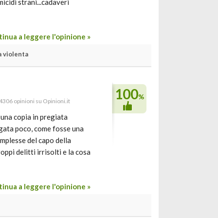
micidi strani...cadaveri
inua a leggere l'opinione »
 violenta
100
%
 4306 opinioni su Opinioni.it
o una copia in pregiata
agata poco, come fosse una
omplesse del capo della
pi delitti irrisolti e la cosa
inua a leggere l'opinione »