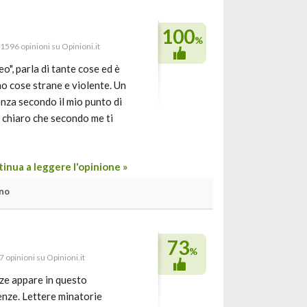
100
%
 1596 opinioni su Opinioni.it
o", parla di tante cose ed è
no cose strane e violente. Un
nza secondo il mio punto di
do chiaro che secondo me ti
inua a leggere l'opinione »
no
73
%
7 opinioni su Opinioni.it
nze appare in questo
enze. Lettere minatorie