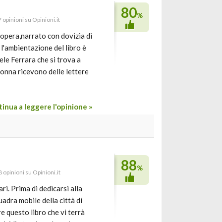
80
%
7 opinioni su Opinioni.it
a opera,narrato con dovizia di
 l'ambientazione del libro è
le Ferrara che si trova a
 donna ricevono delle lettere
inua a leggere l'opinione »
88
%
 opinioni su Opinioni.it
ri. Prima di dedicarsi alla
adra mobile della città di
re questo libro che vi terrà