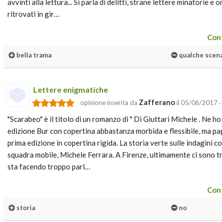
avvinti alla lettura... Si parla di delitti, strane lettere minatorie e o
ritrovati in gir…
Cont
bella trama
qualche scena
Lettere enigmatiche
Zafferano
opinione inserita da
il 05/06/2017
·
"Scarabeo" è il titolo di un romanzo di " Di Giuttari Michele . Ne h
edizione Bur con copertina abbastanza morbida e flessibile, ma p
prima edizione in copertina rigida. La storia verte sulle indagini c
squadra mobile, Michele Ferrara. A Firenze, ultimamente ci sono trop
sta facendo troppo parl…
Cont
storia
no