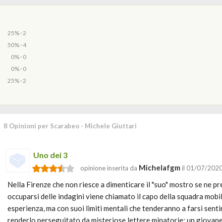
25% · 2
50% · 4
0% · 0
0% · 0
25% · 2
8 Opinioni per Scarabeo - Michele Giuttari
Uno dei 3
Michelafgm
opinione inserita da
il 01/07/202
Nella Firenze che non riesce a dimenticare il "suo" mostro se ne p
occuparsi delle indagini viene chiamato il capo della squadra mobi
esperienza, ma con suoi limiti mentali che tenderanno a farsi sentir
renderlo perseguitato da misteriose lettere minatorie; un giovan