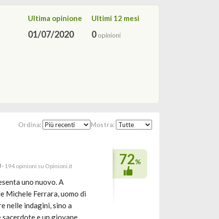
Ultima opinione
Ultimi 12 mesi
01/07/2020
0
opinioni
Ordina:
Mostra:
72
%
0
· 194 opinioni su Opinioni.it
resenta uno nuovo. A
le Michele Ferrara, uomo di
e nelle indagini, sino a
e sacerdote e un giovane