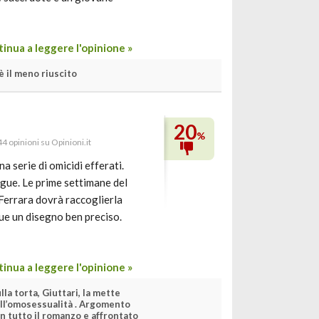
inua a leggere l'opinione »
 è il meno riuscito
20
%
44 opinioni su Opinioni.it
a serie di omicidi efferati.
ngue. Le prime settimane del
 Ferrara dovrà raccoglierla
ue un disegno ben preciso.
inua a leggere l'opinione »
lla torta, Giuttari, la mette
ull’omosessualità . Argomento
n tutto il romanzo e affrontato