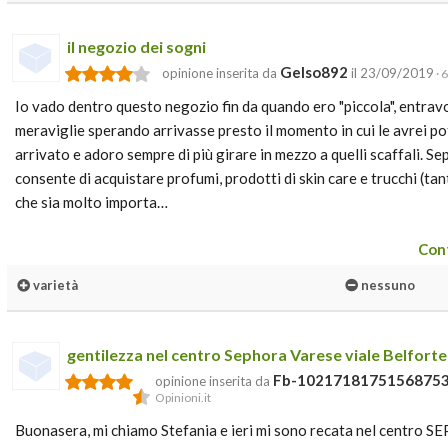
il negozio dei sogni
Gelso892
opinione inserita da
il 23/09/2019
· 
Io vado dentro questo negozio fin da quando ero "piccola", entrav
meraviglie sperando arrivasse presto il momento in cui le avrei p
arrivato e adoro sempre di più girare in mezzo a quelli scaffali. S
consente di acquistare profumi, prodotti di skin care e trucchi (tant
che sia molto importa…
Cont
varietà
nessuno
gentilezza nel centro Sephora Varese viale Belforte
Fb-1021718175156875
opinione inserita da
Opinioni.it
Buonasera, mi chiamo Stefania e ieri mi sono recata nel centro