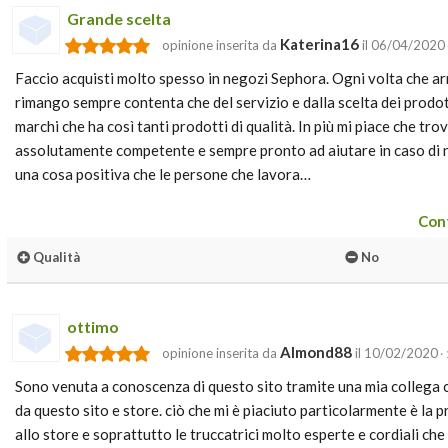
Grande scelta
Katerina16
opinione inserita da
il 06/04/2020
Faccio acquisti molto spesso in negozi Sephora. Ogni volta che ar
rimango sempre contenta che del servizio e dalla scelta dei prodot
marchi che ha così tanti prodotti di qualità. In più mi piace che tro
assolutamente competente e sempre pronto ad aiutare in caso di n
una cosa positiva che le persone che lavora…
Cont
Qualità
No
ottimo
Almond88
opinione inserita da
il 10/02/2020
·
Sono venuta a conoscenza di questo sito tramite una mia collega 
da questo sito e store. ciò che mi è piaciuto particolarmente è la p
allo store e soprattutto le truccatrici molto esperte e cordiali ch