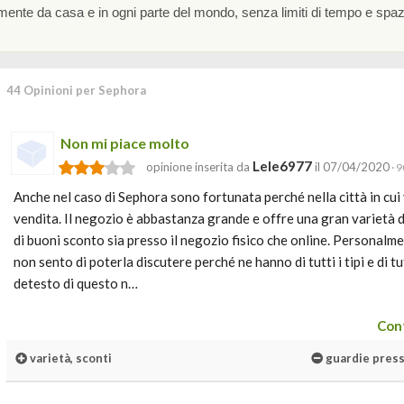
amente da casa e in ogni parte del mondo, senza limiti di tempo e spaz
44 Opinioni per Sephora
Non mi piace molto
Lele6977
opinione inserita da
il 07/04/2020
· 9
Anche nel caso di Sephora sono fortunata perché nella città in cui
vendita. Il negozio è abbastanza grande e offre una gran varietà di
di buoni sconto sia presso il negozio fisico che online. Personalme
non sento di poterla discutere perché ne hanno di tutti i tipi e di t
detesto di questo n…
Cont
varietà, sconti
guardie press