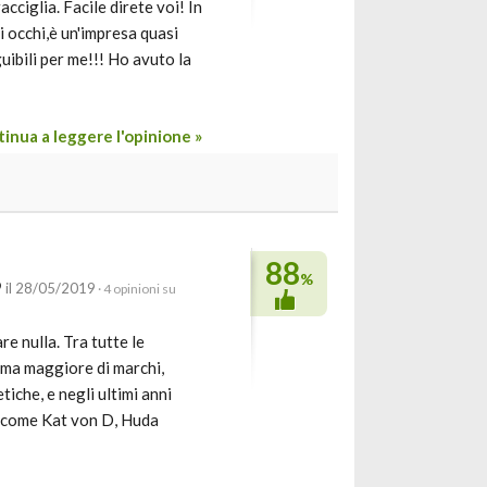
iglia. Facile direte voi! In
 occhi,è un'impresa quasi
uibili per me!!! Ho avuto la
inua a leggere l'opinione »
88
%
9
il 28/05/2019
· 4 opinioni su
 nulla. Tra tutte le
mma maggiore di marchi,
iche, e negli ultimi anni
 (come Kat von D, Huda