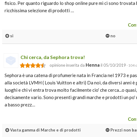
fisico. Per quanto riguardo lo shop online pure mi ci sono trovata 
ricchissima selezione di prodotti …
Cont
si
no
Chi cerca, da Sephora trova!
Henna
opinione inserita da
il 05/10/2019
· 104 o
Sephora è una catena di profumerie nata in Francia nel 1973 e pass
alla società LVMH ( Louis Vuitton e altri) Da noi, da diversi anni è
luoghi e chi vi entra trova molto facilmente cio' che cerca...o quas
decisamente vario. Sono presenti grandi marche e prodotti un po' 
a basso prezz…
Cont
Vasta gamma di Marche e di prodotti
Prezzi non ba