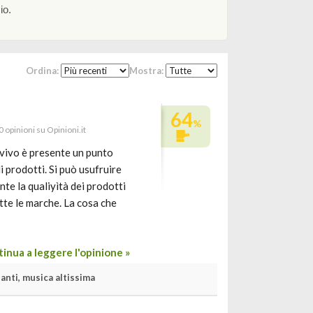
io.
Ordina:
Mostra:
64
%
0 opinioni su Opinioni.it
 vivo è presente un punto
 prodotti. Si può usufruire
nte la qualiyìtà dei prodotti
utte le marche. La cosa che
inua a leggere l'opinione »
anti, musica altissima