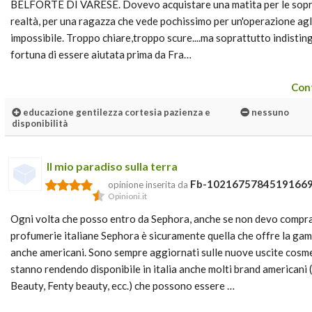
BELFORTE DI VARESE. Dovevo acquistare una matita per le sopracc
realtà, per una ragazza che vede pochissimo per un'operazione agli
impossibile. Troppo chiare,troppo scure....ma soprattutto indisting
fortuna di essere aiutata prima da Fra…
Cont
educazione gentilezza cortesia pazienza e
nessuno
disponibilità
Il mio paradiso sulla terra
Fb-1021675784519166
opinione inserita da
Opinioni.it
Ogni volta che posso entro da Sephora, anche se non devo comprare
profumerie italiane Sephora è sicuramente quella che offre la ga
anche americani. Sono sempre aggiornati sulle nuove uscite cosmet
stanno rendendo disponibile in italia anche molti brand americani
Beauty, Fenty beauty, ecc.) che possono essere …