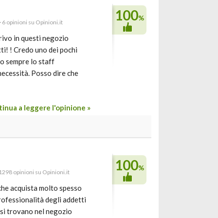
100
%
· 6 opinioni su Opinioni.it
rivo in questi negozio
ti! ! Credo uno dei pochi
vo sempre lo staff
ecessità. Posso dire che
inua a leggere l'opinione »
100
%
 1298 opinioni su Opinioni.it
che acquista molto spesso
rofessionalità degli addetti
e si trovano nel negozio