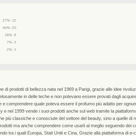
27% · 12
46% · 20
18% · 8
7% · 3
2% · 1
 di prodotti di bellezza nata nel 1969 a Parigi, grazie alle idee rivo
i gelosamente in delle teche e non potevano essere provati dagli acqui
anze e comprendere quale poteva essere il profumo più adatto per ognu
e nel 1999 vende i suoi prodotti anche sul web tramite la piattaforma 
rche più classiche e conosciute del settore del beauty, sino a quelle di
 prodotti ma anche comprendere come usarli al meglio seguendo dei cors
mondo tra i quali Europa, Stati Uniti e Cina. Grazie alla piattaforma di 