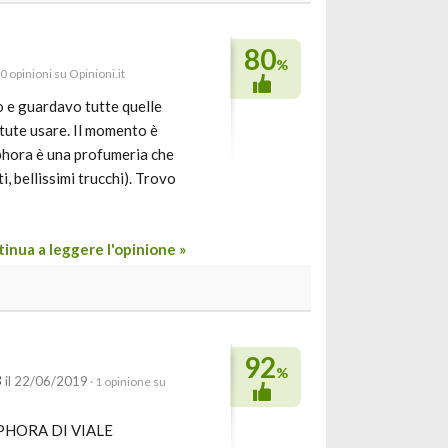
80
%
60 opinioni su Opinioni.it
o e guardavo tutte quelle
otute usare. Il momento è
ephora è una profumeria che
i, bellissimi trucchi). Trovo
inua a leggere l'opinione »
92
%
3
il 22/06/2019
· 1 opinione su
 SEPHORA DI VIALE