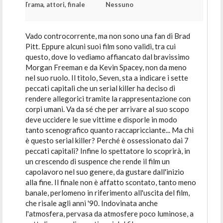
Trama, attori, finale
Nessuno
Vado controcorrente, ma non sono una fan di Brad
Pitt. Eppure alcuni suoi film sono validi, tra cui
questo, dove lo vediamo affiancato dal bravissimo
Morgan Freeman e da Kevin Spacey, non da meno
nel suo ruolo. Il titolo, Seven, sta a indicare i sette
peccati capitali che un serial killer ha deciso di
rendere allegorici tramite la rappresentazione con
corpi umani. Va da sé che per arrivare al suo scopo
deve uccidere le sue vittime e disporle in modo
tanto scenografico quanto raccapricciante... Ma chi
è questo serial killer? Perché è ossessionato dai 7
peccati capitali? Infine lo spettatore lo scoprirà, in
un crescendo di suspence che rende il film un
capolavoro nel suo genere, da gustare dall'inizio
alla fine. Il finale non è affatto scontato, tanto meno
banale, perlomeno in riferimento all'uscita del film,
che risale agli anni '90. Indovinata anche
l'atmosfera, pervasa da atmosfere poco luminose, a