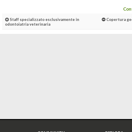
Cont
Staff specializzato esclusivamente in
Copertura geog
odontoiatria veterinaria