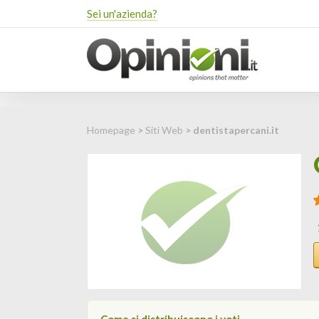
Sei un'azienda?
Homepage
>
Siti Web
> dentistapercani.it