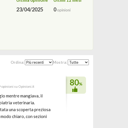
Ultima opinione
Ultimi 12 mesi
23/04/2025
0
opinioni
Ordina:
Mostra:
80
%
 opinioni su Opinioni.it
gio mentre mangiava, il
iatria veterinaria.
stata una scoperta preziosa
n modo chiaro, con sezioni