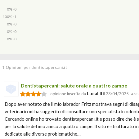
0% · 0
100% · 1
0% · 0
0% · 0
0% · 0
1 Opinioni per dentistapercani.it
Dentistapercani: salute orale a quattro zampe
Lucallll
opinione inserita da
il 23/04/2025
· 4739
Dopo aver notato che il mio labrador Fritz mostrava segni di disa
veterinario mi ha suggerito di consultare uno specialista in odonto
Cercando online ho trovato dentistapercani.it e posso dire che è 
per la salute del mio amico a quattro zampe. Il sito è strutturato i
dedicate alle diverse problematiche…