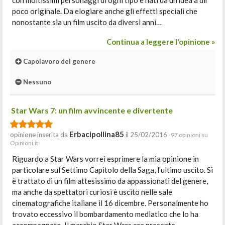
con moltissimi personaggi di ogni tipo e nati da un'idea a dir
poco originale. Da elogiare anche gli effetti speciali che
nonostante sia un film uscito da diversi anni…
Continua a leggere l'opinione »
Capolavoro del genere
Nessuno
Star Wars 7: un film avvincente e divertente
Erbacipollina85
opinione inserita da
il 25/02/2016
· 97 opinioni su
Opinioni.it
Riguardo a Star Wars vorrei esprimere la mia opinione in
particolare sul Settimo Capitolo della Saga, l'ultimo uscito. Si
è trattato di un film attesissimo da appassionati del genere,
ma anche da spettatori curiosi è uscito nelle sale
cinematografiche italiane il 16 dicembre. Personalmente ho
trovato eccessivo il bombardamento mediatico che lo ha