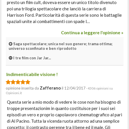
presto un film cult, doveva essere un unico titolo divenuto
poi una trilogia spettacolare che lanciò la carriera di
Harrison Ford. Particolarità di questa serie sono le battaglie
spaziali unite ai combattimenti con spade l…
Continua a leggere l'opinione »
Saga spettacolare; unica nel suo genere; trama ottima;
universo sconfinato e ben riprodotto
I tre film con Jar Jar...
Indimenticabile visione !
Zafferano
opinione inserita da
il 12/04/2017
· 4306 opinioni su
Opinioni.it
Questa serie a mio modo di vedere le cose non ha bisogno di
troppe presentazionim in quanto costituisce per i suoi sei
episodi un vero e proprio capolavoro cinematografico al pari
di Al Pacino. Tutta la vicenda ruota attorno ad una semplice
concetto: il contrasto perenne tra il bene ed il male. Gli