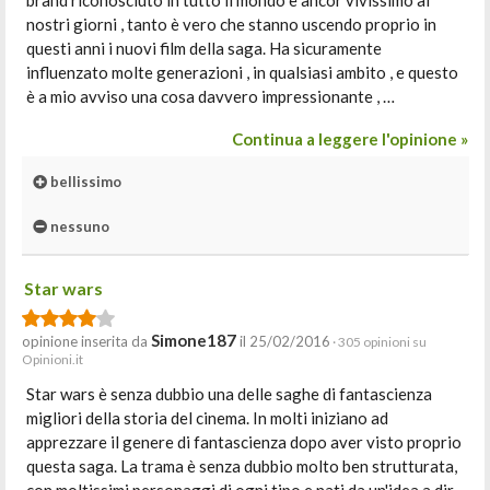
brand riconosciuto in tutto il mondo e ancor vivissimo ai
nostri giorni , tanto è vero che stanno uscendo proprio in
questi anni i nuovi film della saga. Ha sicuramente
influenzato molte generazioni , in qualsiasi ambito , e questo
è a mio avviso una cosa davvero impressionante , …
Continua a leggere l'opinione »
bellissimo
nessuno
Star wars
Simone187
opinione inserita da
il 25/02/2016
· 305 opinioni su
Opinioni.it
Star wars è senza dubbio una delle saghe di fantascienza
migliori della storia del cinema. In molti iniziano ad
apprezzare il genere di fantascienza dopo aver visto proprio
questa saga. La trama è senza dubbio molto ben strutturata,