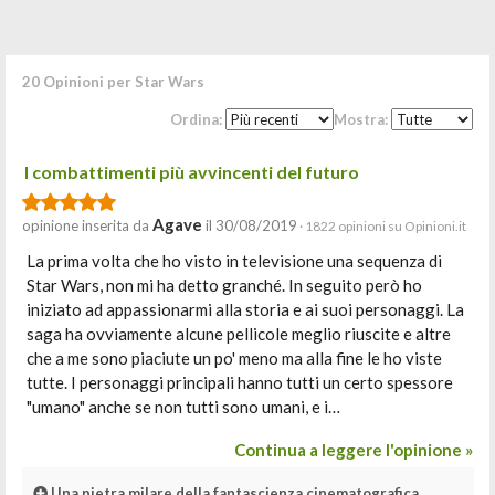
20 Opinioni per Star Wars
Ordina:
Mostra:
I combattimenti più avvincenti del futuro
Agave
opinione inserita da
il 30/08/2019
· 1822 opinioni su Opinioni.it
La prima volta che ho visto in televisione una sequenza di
Star Wars, non mi ha detto granché. In seguito però ho
iniziato ad appassionarmi alla storia e ai suoi personaggi. La
saga ha ovviamente alcune pellicole meglio riuscite e altre
che a me sono piaciute un po' meno ma alla fine le ho viste
tutte. I personaggi principali hanno tutti un certo spessore
"umano" anche se non tutti sono umani, e i…
Continua a leggere l'opinione »
Una pietra milare della fantascienza cinematografica