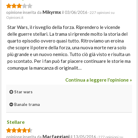
Mikyrmx
opinione inserita da
il 03/06/2016
· 227 opinioni su
Opinioni.it
Star Wars, il risveglio della forza. Riprendero le vicende
delle guerre stellari. La trama si riprende molto la storia del
quarto episodio ovvero quasi tutto. Ritroviamo un eroina
che scopre il potere della forza, una nuova morte nera solo
più grande e un nuovo nemico. Tutto ciò già visto e risulta un
po scontato. Per i fan può far piacere continuare le storie ma
comunque la mancanza di originalit…
Continua a leggere l'opinione »
Star wars
Banale trama
Stellare
Macfaggiani
opinione inserita da
il 13/05/2016
· 277 opinioni su