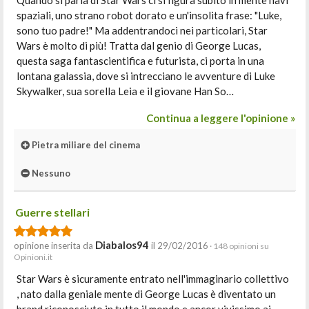
Quando si parla di Star Wars ci si figura subito in mente navi
spaziali, uno strano robot dorato e un'insolita frase: "Luke,
sono tuo padre!" Ma addentrandoci nei particolari, Star
Wars è molto di più! Tratta dal genio di George Lucas,
questa saga fantascientifica e futurista, ci porta in una
lontana galassia, dove si intrecciano le avventure di Luke
Skywalker, sua sorella Leia e il giovane Han So…
Continua a leggere l'opinione »
Pietra miliare del cinema
Nessuno
Guerre stellari
Diabalos94
opinione inserita da
il 29/02/2016
· 148 opinioni su
Opinioni.it
Star Wars è sicuramente entrato nell'immaginario collettivo
, nato dalla geniale mente di George Lucas è diventato un