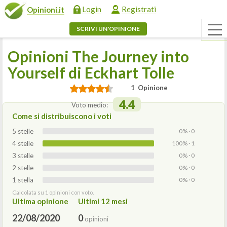
Login
Registrati
Opinioni.it
SCRIVI UN'OPINIONE
Opinioni The Journey into
Yourself di Eckhart Tolle
1 Opinione
4.4
Voto medio:
Come si distribuiscono i voti
5 stelle
0% · 0
4 stelle
100% · 1
3 stelle
0% · 0
2 stelle
0% · 0
1 stella
0% · 0
Calcolata su 1 opinioni con voto.
Ultima opinione
Ultimi 12 mesi
22/08/2020
0
opinioni