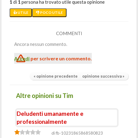
1
di
1
persona ha trovato utile questa opinione
👍 UTILE
👎 POCO UTILE
COMMENTI
Ancora nessun commento.
Accedi
per scrivere un commento.
« opinione precedente
opinione successiva »
Altre opinioni su Tim
Deludenti umanamente e
professionalmente
di fb-10231865868580823