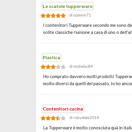
Le scatole tupperware
di opinion71
I contenitori Tupperware secondo me sono dei p
solite classiche riunione a casa di uno o dell'a
Plastica
di michelac84
Ho comprato davvero molti prodotti Tupperware,
molto diversi da quelli del passato. Io ho anco
Contenitori cucina
di robyelele2014
La Tupperware è molto conosciuta quà in italia,