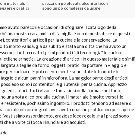
oni materiali,
prezzi un pò elevati, alcuni articoli
leggeri e pratici
sono un pò complessi da usare
amo avuto parecchie occasioni di sfogliare il catalogo della
hé una nostra cara amica di famiglia è una dimostratrice di questi
ri, contenitori e articoli per la cucina e la conservazione. La
to molto valida, già da subito è stata una ditta che ha avuto un
so perché ha creato i primi prodotti ''di tecnologia'' in cucina:
lietilene ermetici. La creazione di articoli in questo materiale e simil
allargata a teglie da forno, oggetti pratici da portare in viaggio e
are per cucinare. E poi recentemente sono state introdotte le
viaggio e alcuni panni in microfibra. La maggior parte degli articoli
ossiedo sono i contenitori e gli utensili per la cucina. Apprezzo
ign ed i colori. Tutti vivaci e fantasiosi nella forma e nel tono,
o una nota di colore alla cucina. Il materiale è molto versatile,
 e resistente, pochissimo ingombro. I prodotti tendono ad essere di
 ma con alcuni non nego di aver avuto qualche problemino per capirne
. Vastissimo assortimento, graziose idee regalo, ma i prezzi sono
ti che a volte ci tocca rinunciare ad acquisti.
a da