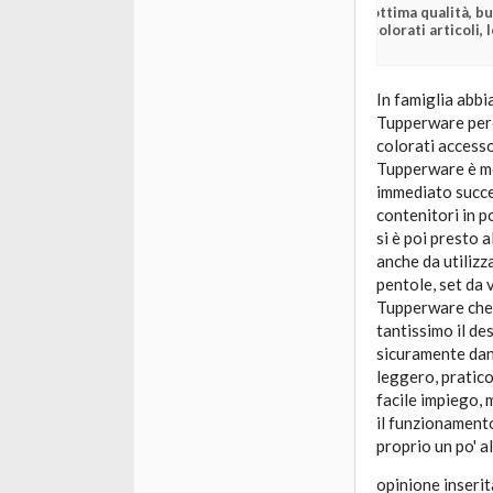
ottima qualità, bu
colorati articoli, 
In famiglia abbi
Tupperware perc
colorati accesso
Tupperware è mol
immediato succes
contenitori in po
si è poi presto 
anche da utilizz
pentole, set da 
Tupperware che p
tantissimo il des
sicuramente dann
leggero, pratico
facile impiego,
il funzionamento
proprio un po' al
opinione inserit