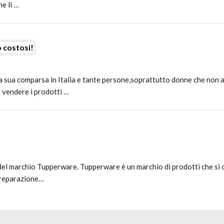
he li …
 costosi!
 sua comparsa in Italia e tante persone,soprattutto donne che non
r vendere i prodotti …
del marchio Tupperware. Tupperware è un marchio di prodotti che si o
 preparazione…