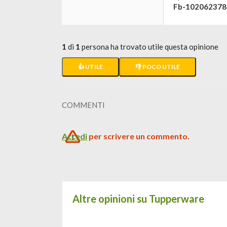
Fb-10206237
1
di
1
persona ha trovato utile questa opinione
👍 UTILE
👎 POCO UTILE
COMMENTI
Accedi
per scrivere un commento.
Altre opinioni su Tupperware