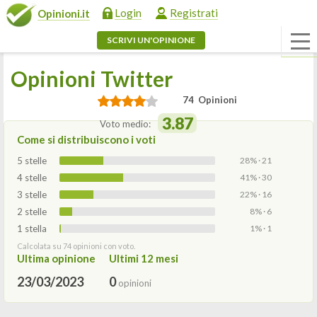
Login
Registrati
Opinioni.it
SCRIVI UN'OPINIONE
Opinioni Twitter
74 Opinioni
3.87
Voto medio:
Come si distribuiscono i voti
5 stelle
28% · 21
4 stelle
41% · 30
3 stelle
22% · 16
2 stelle
8% · 6
1 stella
1% · 1
Calcolata su 74 opinioni con voto.
Ultima opinione
Ultimi 12 mesi
23/03/2023
0
opinioni