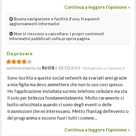
Continua a leggere l'opinione »
Buona navigazione e facilità d'uso, frequenti
aggiornamenti informativi
Non si riescono a cancellare, i propri contenuti
informativi pubblicati sulla propria pagina
Da provare
Riri58
opinione inserita da
il 28/10/2019
· 434 opinioni su Opinioni.it
Sono iscritta a questo social network da svariati anni grazie
a mia figlia ma devo ammettere che non lo uso così spesso.
Ho l'applicazione installata sul mio telefono cellulare ma sta
lì solo per bellezza fondamentalmente. Molto raramente ci
butto un'occhiata quando ci sono degli eventi o delle
trasmissioni che mi interessano. Metto l'hastag dell'evento o
del programma e escono fuori tutti i comme…
Continua a leggere l'opinione »