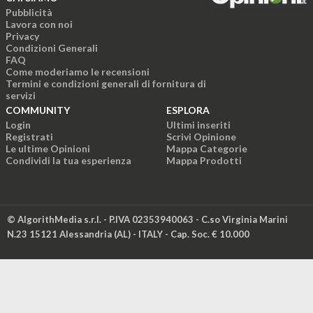
Pubblicità
Lavora con noi
Privacy
Condizioni Generali
FAQ
Come moderiamo le recensioni
Termini e condizioni generali di fornitura di
servizi
COMMUNITY
ESPLORA
Login
Ultimi inseriti
Registrati
Scrivi Opinione
Le ultime Opinioni
Mappa Categorie
Condividi la tua esperienza
Mappa Prodotti
© AlgorithMedia s.r.l. - P.IVA 02353940063 - C.so Virginia Marini
N.23 15121 Alessandria (AL) - ITALY - Cap. Soc. € 10.000