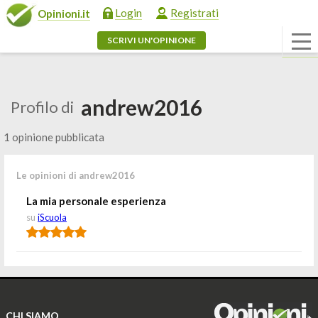
Login
Registrati
Opinioni.it
SCRIVI UN'OPINIONE
andrew2016
Profilo di
1 opinione pubblicata
Le opinioni di andrew2016
La mia personale esperienza
su
iScuola
CHI SIAMO