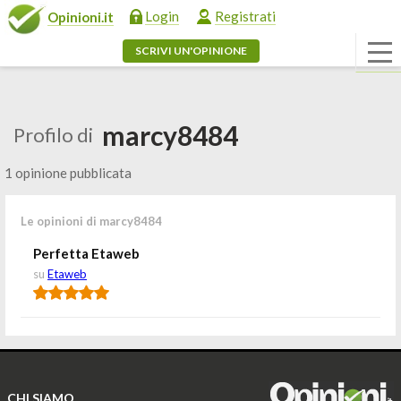
Login
Registrati
Opinioni.it
SCRIVI UN'OPINIONE
marcy8484
Profilo di
1 opinione pubblicata
Le opinioni di marcy8484
Perfetta Etaweb
su
Etaweb
CHI SIAMO