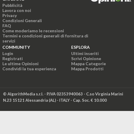
Pubblicità
Lavora con noi
Privacy
Condizioni Generali
FAQ
Come moderiamo le recensioni
Termini e condizioni generali di fornitura di
servizi
COMMUNITY
ESPLORA
Login
Ultimi inseriti
Registrati
Scrivi Opinione
Le ultime Opinioni
Mappa Categorie
Condividi la tua esperienza
Mappa Prodotti
© AlgorithMedia s.r.l. - P.IVA 02353940063 - C.so Virginia Marini
N.23 15121 Alessandria (AL) - ITALY - Cap. Soc. € 10.000