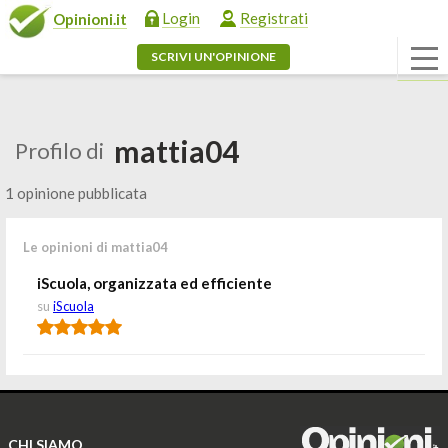
Login
Registrati
Opinioni.it
SCRIVI UN'OPINIONE
mattia04
Profilo di
1 opinione pubblicata
Le opinioni di mattia04
iScuola, organizzata ed efficiente
su
iScuola
CHI SIAMO