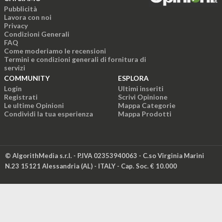
Pubblicità
Lavora con noi
Privacy
Condizioni Generali
FAQ
Come moderiamo le recensioni
Termini e condizioni generali di fornitura di
servizi
COMMUNITY
ESPLORA
Login
Ultimi inseriti
Registrati
Scrivi Opinione
Le ultime Opinioni
Mappa Categorie
Condividi la tua esperienza
Mappa Prodotti
© AlgorithMedia s.r.l. - P.IVA 02353940063 - C.so Virginia Marini
N.23 15121 Alessandria (AL) - ITALY - Cap. Soc. € 10.000