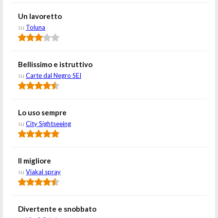
Un lavoretto
su
Toluna
Bellissimo e istruttivo
su
Carte dal Negro SEI
Lo uso sempre
su
City Sightseeing
Il migliore
su
Viakal spray
Divertente e snobbato