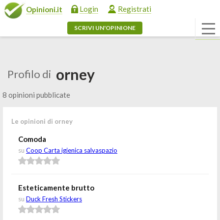
Login
Registrati
Opinioni.it
SCRIVI UN'OPINIONE
orney
Profilo di
8 opinioni pubblicate
Le opinioni di orney
Comoda
su
Coop Carta igienica salvaspazio
Esteticamente brutto
su
Duck Fresh Stickers