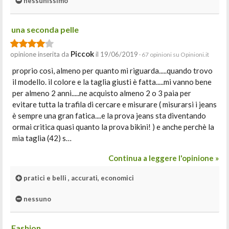
nessunissimo
una seconda pelle
Piccok
opinione inserita da
il 19/06/2019
· 67 opinioni su Opinioni.it
proprio così, almeno per quanto mi riguarda.....quando trovo
il modello. il colore e la taglia giusti è fatta.....mi vanno bene
per almeno 2 anni.....ne acquisto almeno 2 o 3 paia per
evitare tutta la trafila di cercare e misurare ( misurarsi i jeans
è sempre una gran fatica....e la prova jeans sta diventando
ormai critica quasi quanto la prova bikini! ) e anche perchè la
mia taglia (42) s…
Continua a leggere l'opinione »
pratici e belli , accurati, economici
nessuno
Fashion