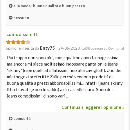
alla moda ; buona qualità e buon prezzo
nessuno
comodissimi!!!
Enty75
opinione inserita da
il 24/06/2020
· 1638 opinioni su Opinioni.it
Purtroppo non sono piu', come qualche anno fa magrissima
ma ancora mi piace moltissimo indossare pantaloni e jeans
"skinny" (cioè quelli attillatissimi fino alla caviglia!!). Uno dei
miei negozi preferiti è Zuiki perchè vendono prodotti di
buona qualità a prezzi abbordabilissimi... infatti i jeans skinny
li ho trovati (e non in saldo) a circa sedici euro. Sono dei
jeans comodissimi, ci sono vari …
Continua a leggere l'opinione »
comodità