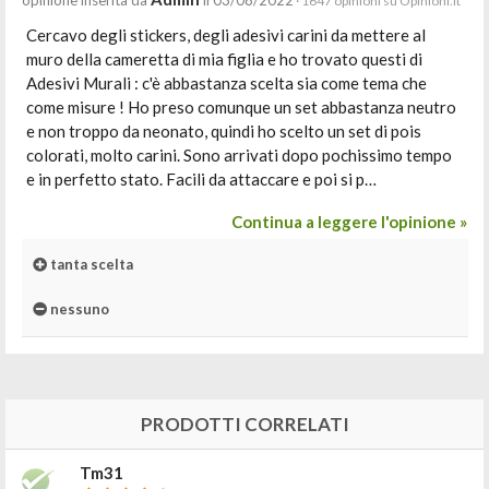
opinione inserita da
il 03/08/2022
· 1647 opinioni su Opinioni.it
Cercavo degli stickers, degli adesivi carini da mettere al
muro della cameretta di mia figlia e ho trovato questi di
Adesivi Murali : c'è abbastanza scelta sia come tema che
come misure ! Ho preso comunque un set abbastanza neutro
e non troppo da neonato, quindi ho scelto un set di pois
colorati, molto carini. Sono arrivati dopo pochissimo tempo
e in perfetto stato. Facili da attaccare e poi si p…
Continua a leggere l'opinione »
tanta scelta
nessuno
PRODOTTI CORRELATI
Tm31