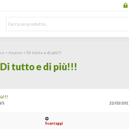
ce
>
Amazon
> Di tutto e di più!!!
i tutto e di più!!!
iù!!!
22/03/201
4/5
Svantaggi