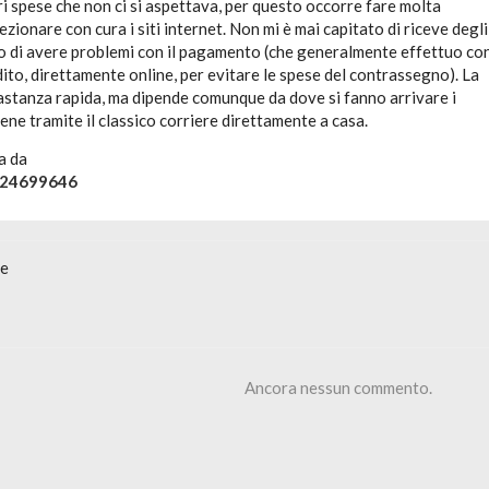
ri spese che non ci si aspettava, per questo occorre fare molta
ezionare con cura i siti internet. Non mi è mai capitato di riceve degli
i o di avere problemi con il pagamento (che generalmente effettuo co
dito, direttamente online, per evitare le spese del contrassegno). La
stanza rapida, ma dipende comunque da dove si fanno arrivare i
ene tramite il classico corriere direttamente a casa.
a da
824699646
ne
Ancora nessun commento.