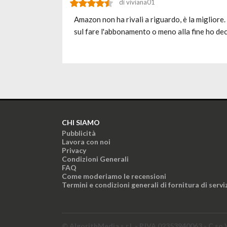
di viviana01
Amazon non ha rivali a riguardo, è la migliore
sul fare l'abbonamento o meno alla fine ho dec
CHI SIAMO
Pubblicità
Lavora con noi
Privacy
Condizioni Generali
FAQ
Come moderiamo le recensioni
Termini e condizioni generali di fornitura di servi
© AlgorithMedia s.r.l. - P.IVA 02353940063 - C.so 