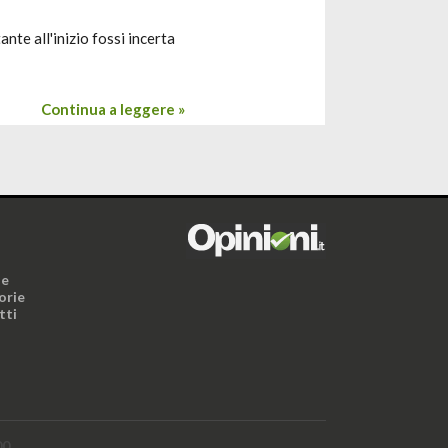
nte all'inizio fossi incerta
Continua a leggere »
i
ne
orie
tti
00