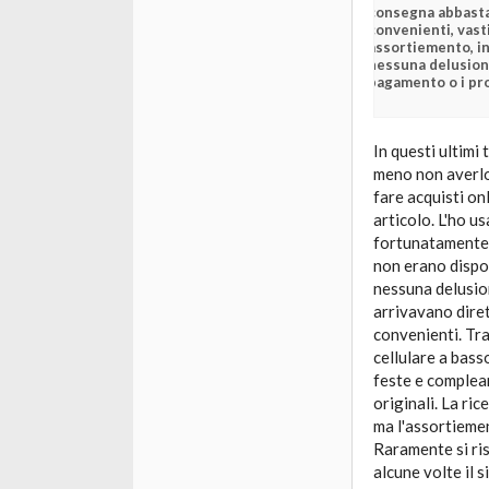
consegna abbasta
convenienti, vast
assortiemento, i
nessuna delusion
pagamento o i pro
In questi ultimi
meno non averlo
fare acquisti on
articolo. L'ho us
fortunatamente r
non erano dispon
nessuna delusion
arrivavano dire
convenienti. Tra
cellulare a bass
feste e complean
originali. La ri
ma l'assortiemen
Raramente si ris
alcune volte il 