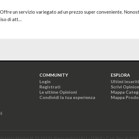
. Offre un servizio variegato ad un prezzo super conveniente. Nonosta
iso di att…
COMMUNITY
ESPLORA
Login
Ultimi inserit
Registrati
Scrivi Opinio
Le ultime Opinioni
Mappa Categ
Condividi la tua esperienza
Mappa Prodo
zi
Virginia Marini N.23 15121 Alessandria (AL) - ITALY - Cap. Soc. € 10.0