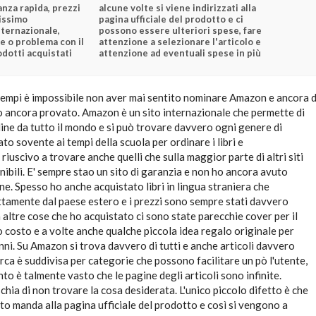
nza rapida, prezzi
alcune volte si viene indirizzati alla
issimo
pagina ufficiale del prodotto e ci
nternazionale,
possono essere ulteriori spese, fare
e o problema con il
attenzione a selezionare l'articolo e
dotti acquistati
attenzione ad eventuali spese in più
 tempi è impossibile non aver mai sentito nominare Amazon e ancora d
 ancora provato. Amazon è un sito internazionale che permette di
line da tutto il mondo e si può trovare davvero ogni genere di
ato sovente ai tempi della scuola per ordinare i libri e
iuscivo a trovare anche quelli che sulla maggior parte di altri siti
ibili. E' sempre stao un sito di garanzia e non ho ancora avuto
e. Spesso ho anche acquistato libri in lingua straniera che
ttamente dal paese estero e i prezzi sono sempre stati davvero
 altre cose che ho acquistato ci sono state parecchie cover per il
o costo e a volte anche qualche piccola idea regalo originale per
ni. Su Amazon si trova davvero di tutti e anche articoli davvero
cerca è suddivisa per categorie che possono facilitare un pò l'utente,
to è talmente vasto che le pagine degli articoli sono infinite.
chia di non trovare la cosa desiderata. L'unico piccolo difetto è che
sito manda alla pagina ufficiale del prodotto e così si vengono a