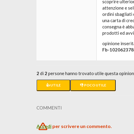
scoprire ulterio
attenzione e sel
ordini sbagliat
una carta di cre
consegna è abba
prodotti ed avvi
opinione inserit
Fb-10206237
2
di
2
persone hanno trovato utile questa opinio
👍 UTILE
👎 POCO UTILE
COMMENTI
Accedi
per scrivere un commento.