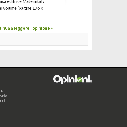
casa editrice Mateinitaly,
el volume (pagine 176 x
inua a leggere l'opinione »
i
ne
orie
tti