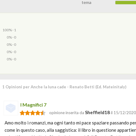
tema
100% · 1
0% · 0
0% · 0
0% · 0
0% · 0
1 Opinioni per Anche la luna cade - Renato Betti (Ed. Mateinitaly)
I Magnifici 7
Sheffield18
opinione inserita da
il 15/12/2020
Amo molto i romanzi, ma ogni tanto mi pace spaziare passando per
come in questo caso, alla saggistica: il libro in questione appartie