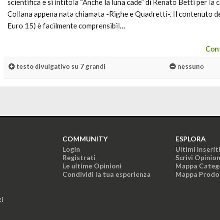
scientifica e si intitola “Anche la luna cade” di Renato Betti per la 
Collana appena nata chiamata -Righe e Quadretti-. Il contenuto d
Euro 15) è facilmente comprensibil…
Cont
testo divulgativo su 7 grandi
nessuno
COMMUNITY
ESPLORA
Login
Ultimi inserit
Registrati
Scrivi Opinio
Le ultime Opinioni
Mappa Categ
Condividi la tua esperienza
Mappa Prodo
zi