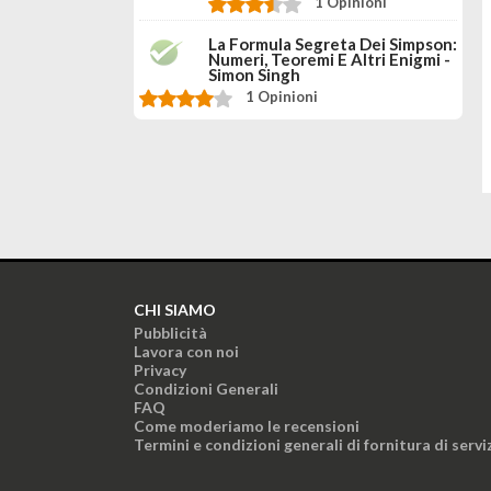
1 Opinioni
La Formula Segreta Dei Simpson:
Numeri, Teoremi E Altri Enigmi -
Simon Singh
1 Opinioni
CHI SIAMO
Pubblicità
Lavora con noi
Privacy
Condizioni Generali
FAQ
Come moderiamo le recensioni
Termini e condizioni generali di fornitura di servi