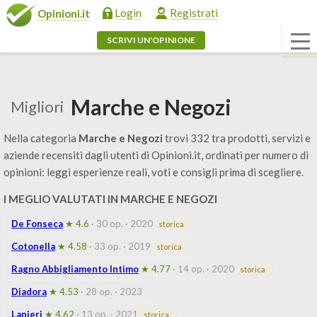
Login
Registrati
Opinioni.it
SCRIVI UN'OPINIONE
Marche e Negozi
Migliori
Nella categoria
Marche e Negozi
trovi 332 tra prodotti, servizi e
aziende recensiti dagli utenti di Opinioni.it, ordinati per numero di
opinioni: leggi esperienze reali, voti e consigli prima di scegliere.
I MEGLIO VALUTATI IN MARCHE E NEGOZI
De Fonseca
★ 4.6
· 30 op.
· 2020
storica
Cotonella
★ 4.58
· 33 op.
· 2019
storica
Ragno Abbigliamento Intimo
★ 4.77
· 14 op.
· 2020
storica
Diadora
★ 4.53
· 28 op.
· 2023
Lanieri
★ 4.62
· 13 op.
· 2021
storica