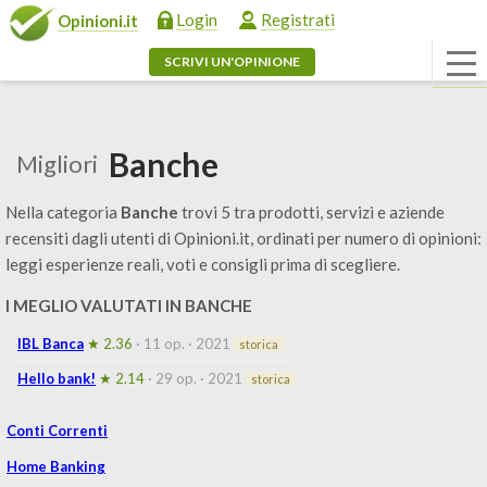
Login
Registrati
Opinioni.it
SCRIVI UN'OPINIONE
Banche
Migliori
Nella categoria
Banche
trovi 5 tra prodotti, servizi e aziende
recensiti dagli utenti di Opinioni.it, ordinati per numero di opinioni:
leggi esperienze reali, voti e consigli prima di scegliere.
I MEGLIO VALUTATI IN BANCHE
IBL Banca
★ 2.36
· 11 op.
· 2021
storica
Hello bank!
★ 2.14
· 29 op.
· 2021
storica
Conti Correnti
Home Banking