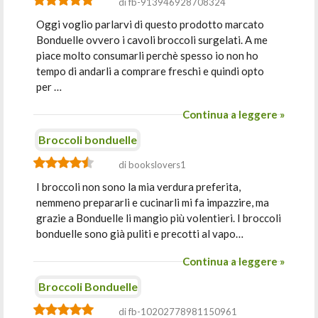
di fb-913946928708324
Oggi voglio parlarvi di questo prodotto marcato
Bonduelle ovvero i cavoli broccoli surgelati. A me
piace molto consumarli perchè spesso io non ho
tempo di andarli a comprare freschi e quindi opto
per …
Continua a leggere »
Broccoli bonduelle
di bookslovers1
I broccoli non sono la mia verdura preferita,
nemmeno prepararli e cucinarli mi fa impazzire, ma
grazie a Bonduelle li mangio più volentieri. I broccoli
bonduelle sono già puliti e precotti al vapo…
Continua a leggere »
Broccoli Bonduelle
di fb-10202778981150961