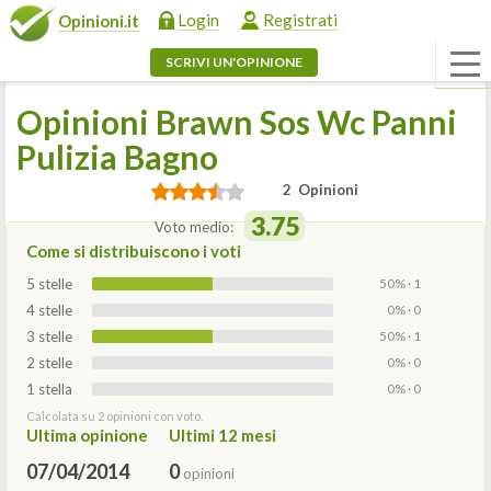
Login
Registrati
Opinioni.it
SCRIVI UN'OPINIONE
Opinioni Brawn Sos Wc Panni
Pulizia Bagno
2 Opinioni
3.75
Voto medio:
Come si distribuiscono i voti
5 stelle
50% · 1
4 stelle
0% · 0
3 stelle
50% · 1
2 stelle
0% · 0
1 stella
0% · 0
Calcolata su 2 opinioni con voto.
Ultima opinione
Ultimi 12 mesi
07/04/2014
0
opinioni