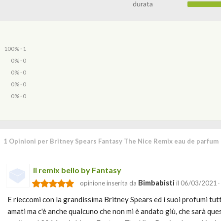
durata
100% · 1
0% · 0
0% · 0
0% · 0
0% · 0
1 Opinioni per Britney Spears Fantasy The Nice Remix eau de parfum
il remix bello by Fantasy
Bimbabisti
opinione inserita da
il 06/03/2021
·
E rieccomi con la grandissima Britney Spears ed i suoi profumi tutti
amati ma c'è anche qualcuno che non mi è andato giù, che sarà qu