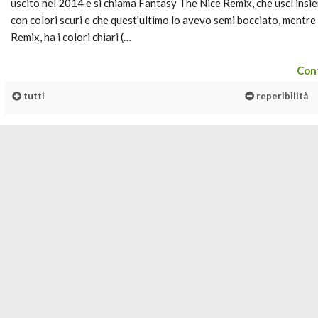
uscito nel 2014 e si chiama Fantasy The Nice Remix, che uscì in
con colori scuri e che quest'ultimo lo avevo semi bocciato, mentre
Remix, ha i colori chiari (…
Cont
tutti
reperibilità