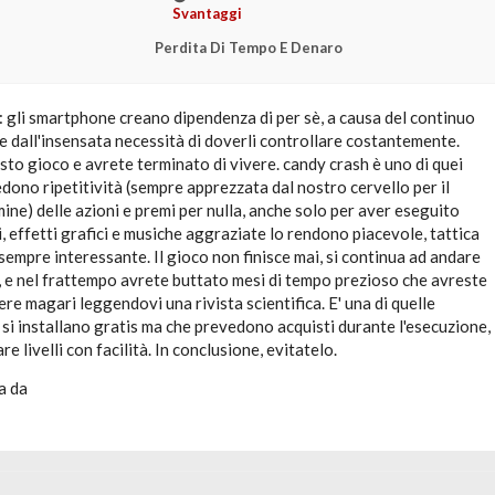
Svantaggi
Perdita Di Tempo E Denaro
 gli smartphone creano dipendenza di per sè, a causa del continuo
e dall'insensata necessità di doverli controllare costantemente.
to gioco e avrete terminato di vivere. candy crash è uno di quei
dono ripetitività (sempre apprezzata dal nostro cervello per il
mine) delle azioni e premi per nulla, anche solo per aver eseguito
i, effetti grafici e musiche aggraziate lo rendono piacevole, tattica
empre interessante. Il gioco non finisce mai, si continua ad andare
li, e nel frattempo avrete buttato mesi di tempo prezioso che avreste
re magari leggendovi una rivista scientifica. E' una di quelle
 si installano gratis ma che prevedono acquisti durante l'esecuzione,
e livelli con facilità. In conclusione, evitatelo.
a da