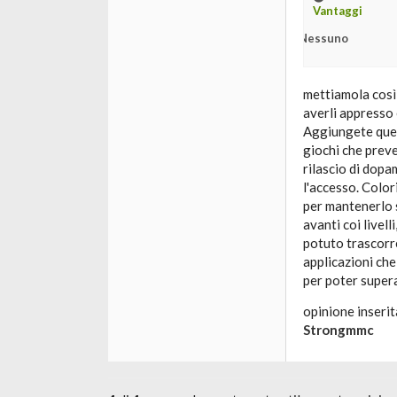
Vantaggi
Nessuno
mettiamola così:
averli appresso 
Aggiungete ques
giochi che preve
rilascio di dopa
l'accesso. Color
per mantenerlo s
avanti coi livel
potuto trascorre
applicazioni che
per poter superar
opinione inserit
Strongmmc