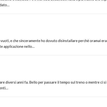
fidato…
 vuoti, e che sinceramente ho dovuto disinstallare perchè oramai er
te applicazione nello…
e diversi anni fa. Bello per passare il tempo sul treno o mentre ci si r
senti…