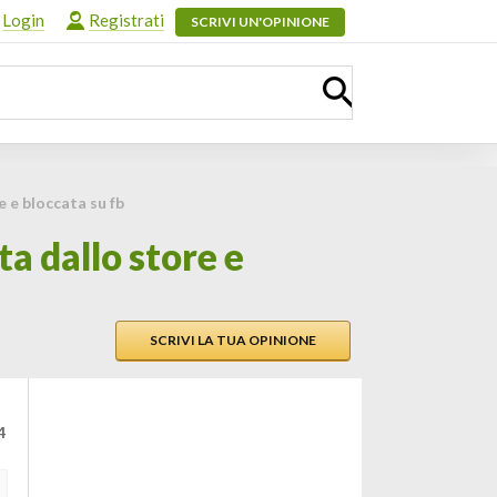
Login
Registrati
SCRIVI UN'OPINIONE
 e bloccata su fb
a dallo store e
SCRIVI LA TUA OPINIONE
4