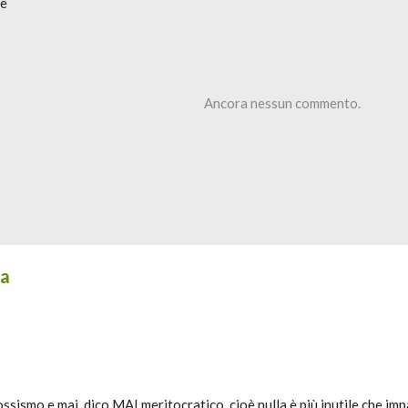
ne
Ancora nessun commento.
ga
ssismo e mai, dico MAI meritocratico, cioè nulla è più inutile che impa