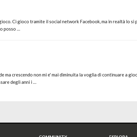
ioco. Ci gioco tramite il social network Facebook, ma in realtà lo si
odo posso …
de ma crescendo non mi e' mai diminuita la voglia di continuare a gio
are degli anni i …
COMMUNITY
ESPLORA