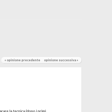
« opinione precedente
opinione successiva »
rare la tecnica (dopo i primi