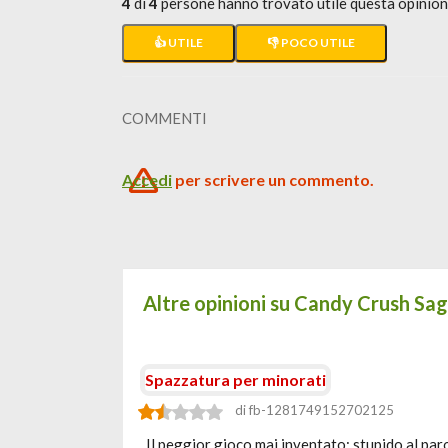
4
di
4
persone hanno trovato utile questa opinio
👍 UTILE
👎 POCO UTILE
COMMENTI
Accedi
per scrivere un commento.
Altre opinioni su Candy Crush Sa
Spazzatura per minorati
di fb-1281749152702125
Il peggior gioco mai inventato: stupido al paro