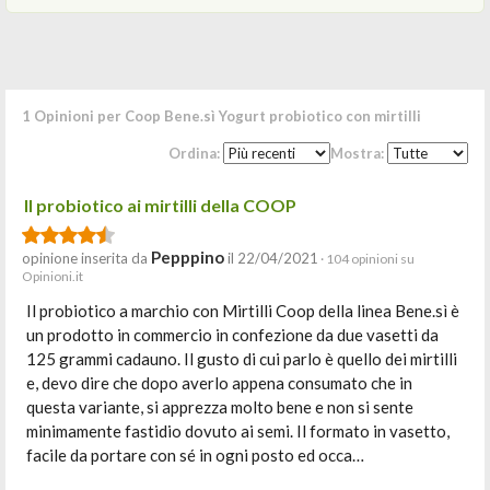
1 Opinioni per Coop Bene.sì Yogurt probiotico con mirtilli
Ordina:
Mostra:
Il probiotico ai mirtilli della COOP
Pepppino
opinione inserita da
il 22/04/2021
· 104 opinioni su
Opinioni.it
Il probiotico a marchio con Mirtilli Coop della linea Bene.sì è
un prodotto in commercio in confezione da due vasetti da
125 grammi cadauno. Il gusto di cui parlo è quello dei mirtilli
e, devo dire che dopo averlo appena consumato che in
questa variante, si apprezza molto bene e non si sente
minimamente fastidio dovuto ai semi. Il formato in vasetto,
facile da portare con sé in ogni posto ed occa…