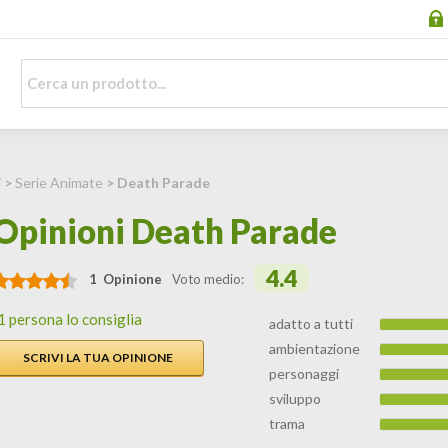
i
>
Serie Animate
> Death Parade
Opinioni Death Parade
4.4
1 Opinione
Voto medio:
1 persona lo consiglia
adatto a tutti
ambientazione
SCRIVI LA TUA OPINIONE
personaggi
sviluppo
trama