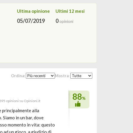
Ultima opinione
Ultimi 12 mesi
05/07/2019
0
opinioni
Ordina:
Mostra:
88
%
895 opinioni su Opinioni.it
 principalmente alla
o. Siamo in un bar, dove
tesso momento in vita: questo
 ad un gioco, a giudizio di