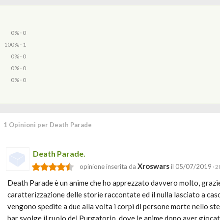
0% · 0
100% · 1
0% · 0
0% · 0
0% · 0
1 Opinioni per Death Parade
Death Parade.
Xroswars
opinione inserita da
il 05/07/2019
· 2
Death Parade è un anime che ho apprezzato davvero molto, grazie
caratterizzazione delle storie raccontate ed il nulla lasciato a cas
vengono spedite a due alla volta i corpi di persone morte nello s
bar svolge il ruolo del Purgatorio, dove le anime dopo aver giocato