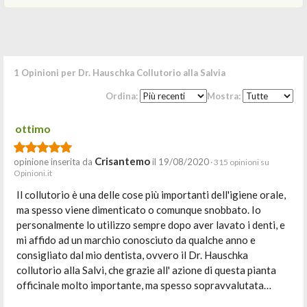
1 Opinioni per Dr. Hauschka Collutorio alla Salvia
Ordina:
Mostra:
ottimo
Crisantemo
opinione inserita da
il 19/08/2020
· 315 opinioni su
Opinioni.it
Il collutorio è una delle cose più importanti dell'igiene orale,
ma spesso viene dimenticato o comunque snobbato. Io
personalmente lo utilizzo sempre dopo aver lavato i denti, e
mi affido ad un marchio conosciuto da qualche anno e
consigliato dal mio dentista, ovvero il Dr. Hauschka
collutorio alla Salvi, che grazie all' azione di questa pianta
officinale molto importante, ma spesso sopravvalutata…