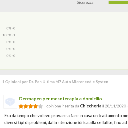
Sicurezza
0% · 0
100% · 1
0% · 0
0% · 0
0% · 0
1 Opinioni per Dr. Pen Ultima M7 Auto Microneedle Systen
Dermapen per mesoterapia a domicilio
Chiccheria
opinione inserita da
il 28/11/2020
·
Era da tempo che volevo provare a fare in casa un trattamento me
diversi tipi di problemi, dalla ritenzione idrica alla cellulite, fino