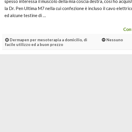
spesso interessa il muscolo della mia coscia destra, così ho acqui
la Dr. Pen Ultima M7 nella cui confezione è incluso il cavo elettri
ed alcune testine di …
Cont
Dermapen per mesoterapia a domicilio, di
Nessuno
facile utilizzo ed a buon prezzo