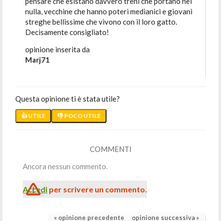
pensare che esistano davvero treni che portano nel
nulla, vecchine che hanno poteri medianici e giovani
streghe bellissime che vivono con il loro gatto.
Decisamente consigliato!
opinione inserita da
Marj71
Questa opinione ti è stata utile?
👍 UTILE
👎 POCO UTILE
COMMENTI
Ancora nessun commento.
Accedi
per scrivere un commento.
« opinione precedente
opinione successiva »