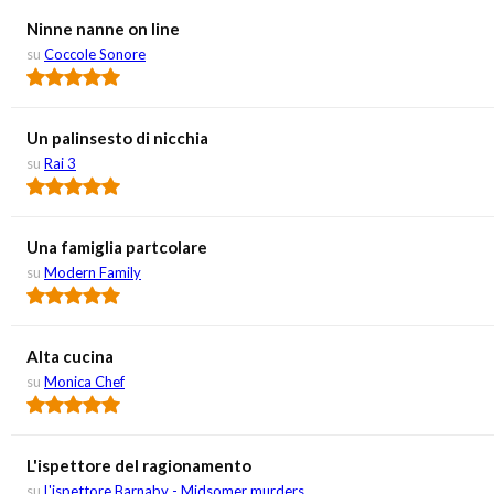
Ninne nanne on line
su
Coccole Sonore
Un palinsesto di nicchia
su
Rai 3
Una famiglia partcolare
su
Modern Family
Alta cucina
su
Monica Chef
L'ispettore del ragionamento
su
L'ispettore Barnaby - Midsomer murders