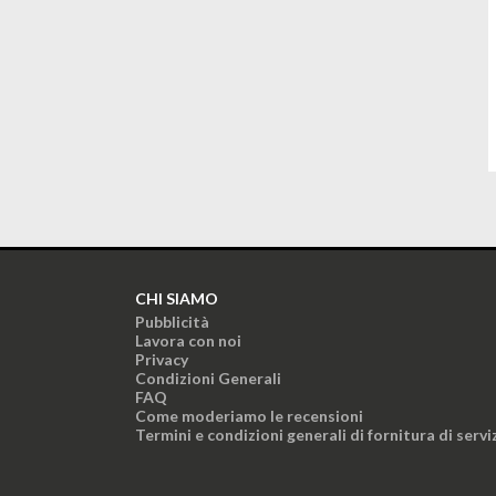
CHI SIAMO
Pubblicità
Lavora con noi
Privacy
Condizioni Generali
FAQ
Come moderiamo le recensioni
Termini e condizioni generali di fornitura di servi