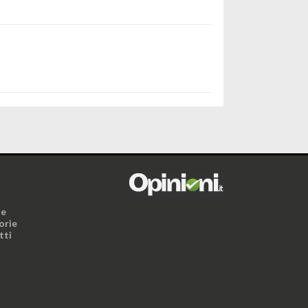
i
ne
orie
tti