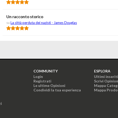
Un racconto storico
su
La città perduta dei nazisti - James Douglas
COMMUNITY
ESPLORA
Login
Ultimi inserit
Registrati
Scrivi Opinio
Le ultime Opinioni
Mappa Categ
Condividi la tua esperienza
Mappa Prodo
zi