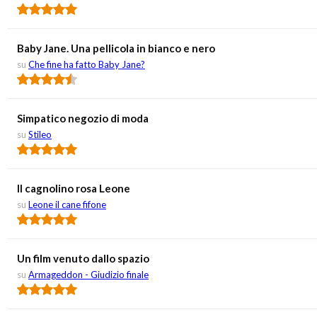
Baby Jane. Una pellicola in bianco e nero
su
Che fine ha fatto Baby Jane?
Simpatico negozio di moda
su
Stileo
Il cagnolino rosa Leone
su
Leone il cane fifone
Un film venuto dallo spazio
su
Armageddon - Giudizio finale