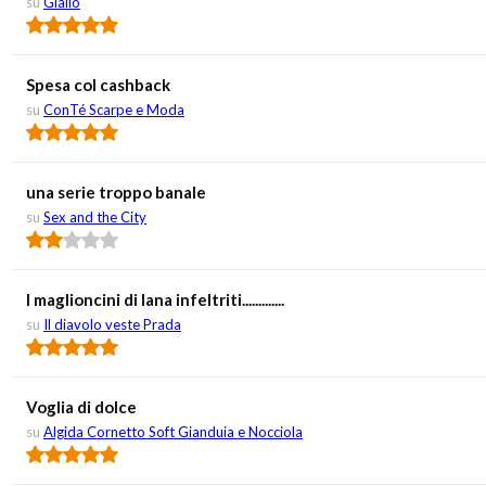
su
Giallo
Spesa col cashback
su
ConTé Scarpe e Moda
una serie troppo banale
su
Sex and the City
I maglioncini di lana infeltriti.............
su
Il diavolo veste Prada
Voglia di dolce
su
Algida Cornetto Soft Gianduia e Nocciola