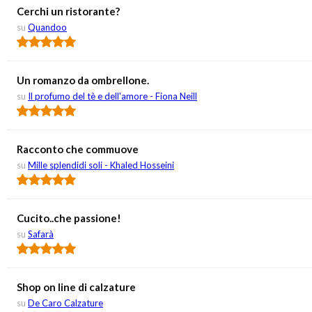
Cerchi un ristorante?
su
Quandoo
Un romanzo da ombrellone.
su
Il profumo del tè e dell'amore - Fiona Neill
Racconto che commuove
su
Mille splendidi soli - Khaled Hosseini
Cucito..che passione!
su
Safarà
Shop on line di calzature
su
De Caro Calzature