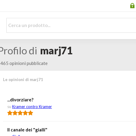
Profilo di
marj71
465 opinioni pubblicate
Le opinioni di marj71
...divorziare?
su
Kramer contro Kramer
Il canale dei "gialli"