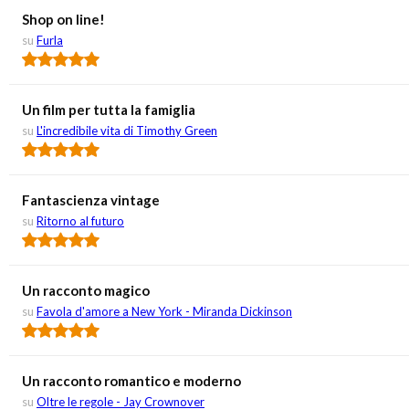
Shop on line!
su
Furla
Un film per tutta la famiglia
su
L'incredibile vita di Timothy Green
Fantascienza vintage
su
Ritorno al futuro
Un racconto magico
su
Favola d'amore a New York - Miranda Dickinson
Un racconto romantico e moderno
su
Oltre le regole - Jay Crownover