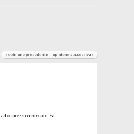
« opinione precedente
opinione successiva »
tà ad un prezzo contenuto. Fa