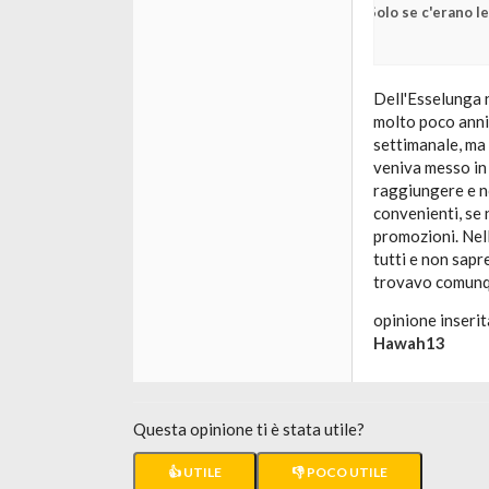
Solo se c'erano le
Dell'Esselunga 
molto poco anni f
settimanale, ma
veniva messo in
raggiungere e n
convenienti, se 
promozioni. Nell
tutti e non sapr
trovavo comunqu
opinione inserit
Hawah13
Questa opinione ti è stata utile?
👍 UTILE
👎 POCO UTILE