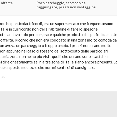
 offerte
Poco parcheggio, scomodo da
raggiungere, prezzi non vantaggiosi
non ho particolari ricordi, era un supermercato che frequentavamo
a, e in cui ricordo non c'era l'abitudine di fare lo spesone
 ci si andava solo per comprare qualche prodotto che periodicament
 offerta. Ricordo che non era collocato in una zona molto comoda da
on aveva un parcheggio o troppo ampio. I prezzi non erano molto
non appunto nel caso ci fossero dei sottocosto delle particolari
a mia zona non ne ho più visti, quelli che c'erano sono stati chiusi
ei dire onestamente se in altre zone di Italia siano ancora presenti. L
e un posto mediocre che non mi sentirei di consigliare.
a da