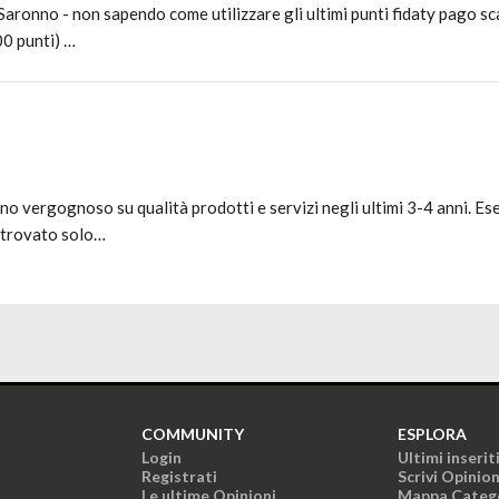
 Saronno - non sapendo come utilizzare gli ultimi punti fidaty pago sc
00 punti) …
o vergognoso su qualità prodotti e servizi negli ultimi 3-4 anni. Es
 trovato solo…
COMMUNITY
ESPLORA
Login
Ultimi inserit
Registrati
Scrivi Opinio
Le ultime Opinioni
Mappa Categ