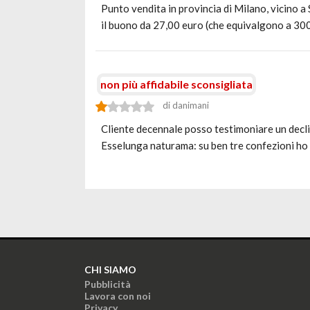
Punto vendita in provincia di Milano, vicino a
il buono da 27,00 euro (che equivalgono a 30
non più affidabile sconsigliata
di danimani
Cliente decennale posso testimoniare un declin
Esselunga naturama: su ben tre confezioni ho
CHI SIAMO
Pubblicità
Lavora con noi
Privacy