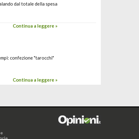
alando dal totale della spesa
Continua a leggere »
empi: confezione "tarocchi"
Continua a leggere »
i
ne
orie