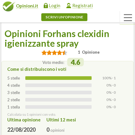
Login
Registrati
Opinioni.it
SCRIVI UN'OPINIONE
Opinioni Forhans clexidin
igienizzante spray
1 Opinione
4.6
Voto medio:
Come si distribuiscono i voti
5 stelle
100% · 1
4 stelle
0% · 0
3 stelle
0% · 0
2 stelle
0% · 0
1 stella
0% · 0
Calcolata su 1 opinioni con voto.
Ultima opinione
Ultimi 12 mesi
22/08/2020
0
opinioni