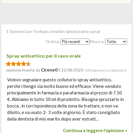
1 Opinioni per Forhans clexidin igienizzante spray
Ordina:
Mostra:
Spray antisettico per il cavo orale
Cirene0
opinione inserita da
il 22/08/2020
· 504 opinioni su Opinioni.it
Volevo segnalare questo collutorio spray antisettico,
perché ritengo sia molto buono ed efficace. Viene venduto
principalmente in farmacia e parafarmacia al prezzo di 7.50
€. Abbiamo in tutto 50 ml di prodotto. Bisogna spruzzarlo in
bocca , in corrispondenza della zona da trattare, e non va
diluito, e va usato 2- 3 volte al giorno. È stato consigliato
dalla dentista di mio marito dopo aver estratt…
Continua a leggere l'opinione »