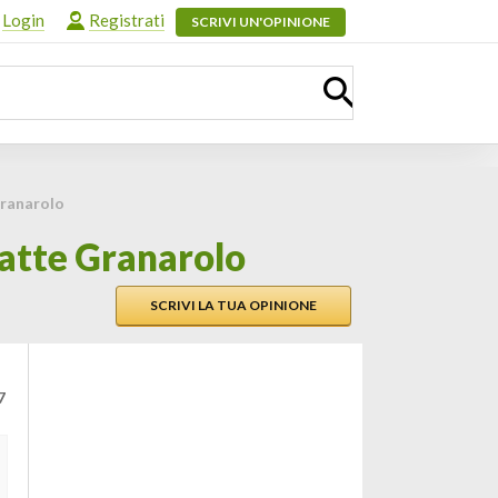
Login
Registrati
SCRIVI UN'OPINIONE
Granarolo
latte Granarolo
SCRIVI LA TUA OPINIONE
7