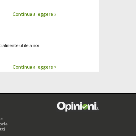
Continua a leggere »
cialmente utile a noi
Continua a leggere »
i
ne
orie
tti