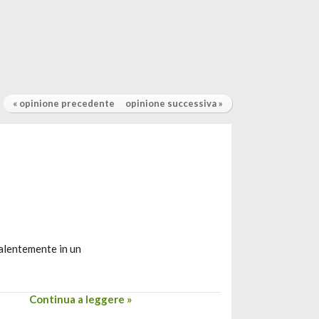
« opinione precedente
opinione successiva »
valentemente in un
Continua a leggere »