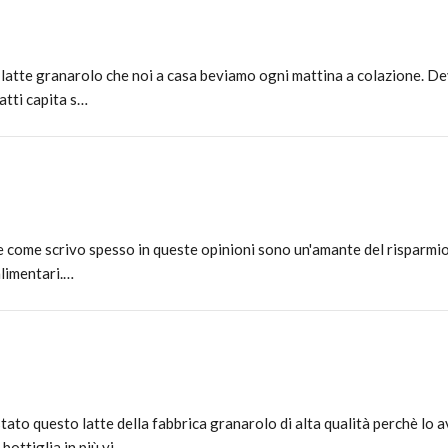
l latte granarolo che noi a casa beviamo ogni mattina a colazione. De
atti capita s…
 e come scrivo spesso in queste opinioni sono un'amante del risparmi
alimentari.…
tato questo latte della fabbrica granarolo di alta qualità perchè lo 
bottiglia in più vi…