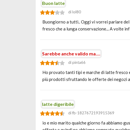
Buon latte
di lol80
Buongiorno a tutti.. Oggi vi vorrei parlare de
fresco che a lunga conservazione... A volte inf
Sarebbe anche valido ma....
di pinta66
Ho provato tanti tipi e marche di latte fresco
più prodotti sfruttando le offerte dei negozi 
latte digeribile
di fb-1827672193915369
io e mio marito qualche giorno fa abbiamo gus
offerta e quindi ne abbiamo comprato qualche 